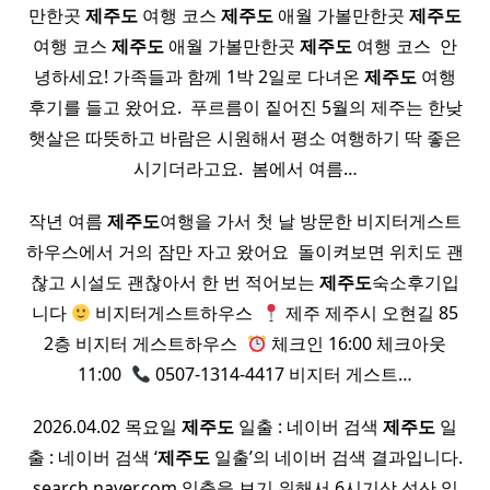
만한곳
제주도
여행 코스
제주도
애월 가볼만한곳
제주도
여행 코스
제주도
애월 가볼만한곳
제주도
여행 코스 ​ 안
녕하세요! 가족들과 함께 1박 2일로 다녀온
제주도
여행
후기를 들고 왔어요. ​ 푸르름이 짙어진 5월의 제주는 한낮
햇살은 따뜻하고 바람은 시원해서 평소 여행하기 딱 좋은
시기더라고요. ​ 봄에서 여름…
작년 여름
제주도
여행을 가서 첫 날 방문한 비지터게스트
하우스에서 거의 잠만 자고 왔어요 ​ 돌이켜보면 위치도 괜
찮고 시설도 괜찮아서 한 번 적어보는
제주도
숙소후기입
니다
비지터게스트하우스 ​
제주 제주시 오현길 85
2층 비지터 게스트하우스 ​
체크인 16:00 체크아웃
11:00 ​
0507-1314-4417 비지터 게스트…
2026.04.02 목요일
제주도
일출 : 네이버 검색
제주도
일
출 : 네이버 검색 ‘
제주도
일출’의 네이버 검색 결과입니다.
search.naver.com 일출을 보기 위해서 6시기상 성산 일