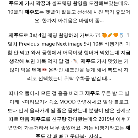
주도
에 가서 짝꿍과 셀프웨딩 촬영을 도전해보았는데요.
10월의
제주도
는 햇볕이 잘들고 선선해 사진 찍기 좋았어
요. 한가지 아쉬움은 바람이 좀…
제주도
로 3박 4일 웨딩 촬영하러 가보자고!
​ 1
일차 Previous image Next image 9시 10분 비행기라 아
침 안 먹고 와서 공항에서 어묵이랑 햄버거 먹었는데 지금
생각해 보면 어묵 먹지 말 걸~
​
제주도
가서 맛있는 거
많이 먹을 텐데
온라인 체크인을 늦게 해서 복도석 자
리로 선택했는데 위탁 수화물 맡길 때…
떠나요 둘이서 모든 걸 훌훌 버리고
제주도
푸른 밤 그 별
아래 ​ <미리보기> 숙소 MOOD 안녕하세요 일상 블로그
보다 먼저 올라가게 될 줄은 몰랐는데 분량이 많은 관계로
따로 만듬
제주도
를 친구랑 갔다왔는데요 2019년 이후 7
년만에 가는거라서 너무 좋았어요 -저는 비행기라고는
제
주도
갈 때 빼고 못타봄- ​ 사실…