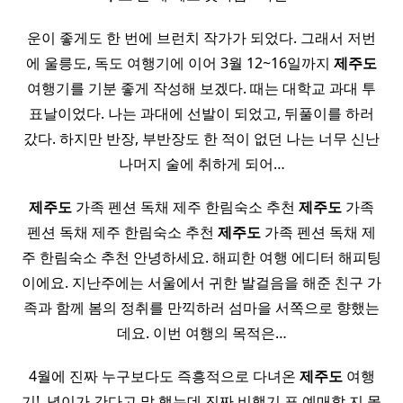
운이 좋게도 한 번에 브런치 작가가 되었다. 그래서 저번
에 울릉도, 독도 여행기에 이어 3월 12~16일까지
제주도
여행기를 기분 좋게 작성해 보겠다. 때는 대학교 과대 투
표날이었다. 나는 과대에 선발이 되었고, 뒤풀이를 하러
갔다. 하지만 반장, 부반장도 한 적이 없던 나는 너무 신난
나머지 술에 취하게 되어…
제주도
가족 펜션 독채 제주 한림숙소 추천
제주도
가족
펜션 독채 제주 한림숙소 추천
제주도
가족 펜션 독채 제
주 한림숙소 추천 안녕하세요. 해피한 여행 에디터 해피팅
이에요. 지난주에는 서울에서 귀한 발걸음을 해준 친구 가
족과 함께 봄의 정취를 만끽하러 섬마을 서쪽으로 향했는
데요. 이번 여행의 목적은…
4월에 진짜 누구보다도 즉흥적으로 다녀온
제주도
여행
기! ​ 녕이가 간다고 말 했는데 진짜 비행기 표 예매할 지 몰