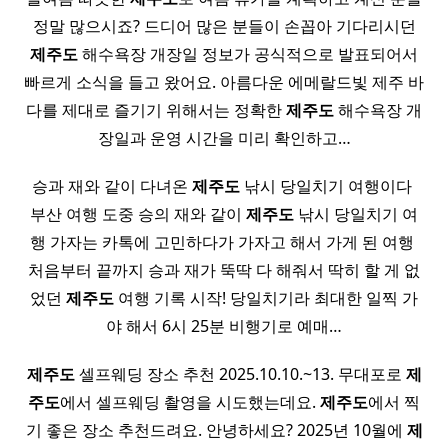
정말 많으시죠? 드디어 많은 분들이 손꼽아 기다리시던
제주도
해수욕장 개장일 정보가 공식적으로 발표되어서
빠르게 소식을 들고 왔어요. 아름다운 에메랄드빛 제주 바
다를 제대로 즐기기 위해서는 정확한
제주도
해수욕장 개
장일과 운영 시간을 미리 확인하고…
승과 재와 같이 다녀온
제주도
낚시 당일치기 여행이다 ​
부산 여행 도중 승의 재와 같이
제주도
낚시 당일치기 여
행 가자는 카톡에 고민하다가 가자고 해서 가게 된 여행 ​
처음부터 끝까지 승과 재가 뚝딱 다 해줘서 딱히 할 게 없
었던
제주도
여행 기록 시작! 당일치기라 최대한 일찍 가
야 해서 6시 25분 비행기로 예매…
제주도
셀프웨딩 장소 추천 2025.10.10.~13. 무대포로
제
주도
에서 셀프웨딩 촬영을 시도했는데요.
제주도
에서 찍
기 좋은 장소 추천드려요. 안녕하세요? 2025년 10월에
제