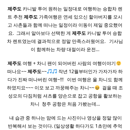
제주도
카니발 투어 원하는 일정대로 여행하는 승합차 렌
트 추천
제주도
가족여행은 연세 있으신 할아버지를 모시
고 사촌들과 함께 떠나는 일정이라 이동이 제일 중요했어
요. ​ 그래서 알아보다 선택한 게
제주도
카니발 투어 승합
차 렌트였는데 결과적으로 정말 만족스러웠어요. ​ ​ 기사님
이 함께하는 차량 대절이라 운전…
제주도
여행 + 차니 팬이 되어버린 사람의 여행이야기
​
떠나요~~
제주도
~~
작년 12월부터인가 가자가자 하
다가 진짜 떠나버린 여행~!!! ​ ​ 이번 여행은 울 차니도 함께
하였지요~~~ 이모 보고 까꿍해주는 차니~~
​ 걸을 때 조
성모의 다짐처럼 셔츠를 양손으로 잡고 공항을 활보하는
차니 ​ 청주 공항은 처음 가봤는데…
​ 내 습관 중 하나는 맘에 드는 사진이나 영상을 정말 많이
반복해서 보는 것이다. (일상생활 하다가도 1초만에 추억