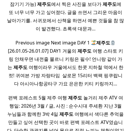
잠기기 가능)
제주도
에서 찍은 사진을 보다가
제주도
에
또 너무 너무 가고 싶어졌다. 글을 쓰면서 그리운 마음이
날아가기를. 서귀포에서 산책을 하면서 예쁜 것들을 참 많
이 발견했다. 초록색 대문과…
Previous image Next image DAY 1
제주도
[26.01.05-26.01.07] DAY1 겨울의
제주도
여행 스타토 키
링 안채우면 내껀줄 몰르니 키링은 필수! 언니랑 같이 가
는
제주도
여행이라우 거울에서도 한콧 지하철 역에서 한
컷! 귀여븐 가방 자랑타임 ​ 살로몬 15리터 백팩 핑쿠랍니
다 아시아나항공타구 가요 은은한 키티 키링까지…
편백 포레스트 5월 제주 여행
제주도
놀거리 제주 ATV 여
행일: 2026년 3월 / 글, 사진 : 순수시대 주세환 지난 3월
누님들과 함께한 3박 4일
제주도
여행에서 색다른 추억을
만들고 싶어 선택한 곳이 바로 편백 포레스트 ATV였습니
다. 단순한 관광지를 넘어 몸으로 직접 느끼는 체험이었기