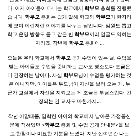
다. 어제 아이들이 다니는 학교에서
학부모
총회를 진행했
습니다.
학부모
총회는 쉽게 말해 학교와
학부모
가 한자리
에 모여 이런저런 이야기를 나누는 날입니다. 임원도 뽑고
학교 운영 방향도 듣고 같은 반
학부모
끼리 얼굴도 익히는
자리죠. 작년에
학부모
총회에…
오늘은 우리 학교에서
학부모
공개수업이 있는 날. 수업을
받는 아이들도 수업을 준비하는 교사도 평소보다 조금은
더 긴장하는 날이다. 사실
학부모
님이 수업을 평가하는 것
은 아니지만, 아이들은 부모님이 자신을 보러 오는 게, 누
군가 교실에서 자신을 지켜보는 게 조금은 부담스럽다. 긴
장되는 건 교사도 마찬가지…
작년 이맘때쯤, 입학한 아이의 학교에서 날아온 가정통신
문에 적혀있던 <
학부모
총회 및 수업 공개 안내문>을 보
고 한참이나 미묘한 기분을 느꼈다. 지난 십여년간 나는