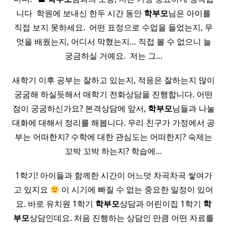
니다 ​ 학원에 보내신 한두 시간 동안
학부모
님은 아이를
직접 보지 못하세요. ​ 어떤 표정으로 수업을 들었는지, 무
엇을 배웠는지, 어디서 막혔는지… 직접 볼 수 없으니 늘
궁금하실 거예요. ​ 저는 그…
새학기 이후 공부는 잘하고 있는지, 적응은 잘하는지 많이
궁굼해 하실듯해서 매학기 전화상담을 진행합니다. 어떤
점이 궁굼하신가요? 본격상담에 앞서,
학부모
님들과 나눌
대화에 대해서 정리를 해봅니다. 우리 친구가 가정에서 공
부는 어떠한지? 수학에 대한 관심도는 어떠한지? 숙제는
꼬박 꼬박 하는지? 학습에…
1학기! 아이들과 함께한 시간이 어느덧 차곡차곡 쌓여가
고 있지요
이 시기에 빠질 수 없는 중요한 일정이 있어
요. 바로 유치원 1학기
학부모
상담과 어린이집 1학기
학
부모
상담인데요. 처음 진행하는 상담인 만큼 어떤 자료를