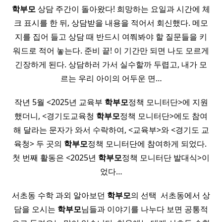
학부모
상담 주간이 돌아왔다! 희망하는 요일과 시간에 체
크 표시를 한 뒤, 상담받을 내용을 적어서 회신했다. 메모
지를 집어 들고 상담 때 반드시 여쭤봐야 할 질문들을 키
워드로 적어 놓는다. 준비 끝! 이 기간만 되면 나도 모르게
긴장하게 된다. 상담하러 가서 실수할까 두렵고, 내가 모
르는 우리 아이의 어두운 면…
작년 5월 <2025년 교육부
학부모
정책 모니터단>에 지원
했더니, <경기도교육청
학부모
정책 모니터단>에도 참여
해 달라는 문자가 와서 수락하여, <교육부>와 <경기도 교
육청> 두 곳의
학부모
정책 모니터단에 참여하게 되었다. ​
첫 번째 활동은 <2025년
학부모
정책 모니터단 발대식>이
었다…
서초동 수학 과외 알아보던
학부모
의 선택 ​ 서초동에서 상
담을 오시는
학부모
님들과 이야기를 나누다 보면 공통적