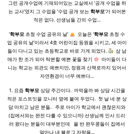
그런 공개수업에 기재되어있는 교실에서 ‘공개 수업을 하
는 교사’였지 그 수업을 ‘수업 공개 보는
학부모
‘가 되어본
적은 없다. 선생님들 간의 수업…
‘
학부모
초청 수업 공유의 날’
​ 오늘은 ‘
학부모
초청 수
업 공유의 날’이라서 4호 어린이집 등원을 시키고, 세 아이
들이 다니고 있는 초등학교로 바로 가게 되었다.
​ 삼 남
매가 한 조가 되어 탁본할 예쁜 꽃들 찾기
​ 아이들이 다
니는 학교는 외관도 예쁘지만, 정원과 산책로까지 있어서
자연환경이 너무 예쁘다…
1. 요즘
학부모
상담 주간이다. ​ 까먹을까 봐 상담 시간을
적은 포스트잇을 모니터 옆에 붙여 두었다. ​ 첫 날 네 분 상
담 마치고 남은 분들. ​ ​ 주로 아이가 학교에서 괜찮은지와
(집에서와는 완전 다를 수 있으니까) 선생님께 인사 드리
러 왔다는 분들이 대부분인데 ​ ​ 울 반 완두콩들이 집에서
얼마나 내 블로그 자랑을…