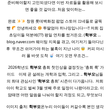
준비해야할지 고민되셨다면 이번 자료들을 활용해 보시
면 좋을 것 같아요. 처음 맞이하는…
완료
창원 롯데백화점 팝업 스토어 끄네들로 굴뚝
빵
안녕하세요
투딸엄마 히나밍입니다~~!! 저희 집
초딩이들 덕분에(??) 평일 연차를 썼거든요. (
학부모
…
blog.naver.com 웨이팅 지옥을 겪고, 여기저기 돌아다닌
후 ​ 무조건 쉬어가야 하는 불혹이 지난 나이
​ 커피 마시
러 폴 바셋 도착
​ 여기 오면 무조건…
​ ​ 2026학년도
학부모
총회 첫인상을 결정짓는 ‘총회 룩’ 가
이드 ​ ​ ​ 이제 곧 설레는 개학과 입학, 그리고 ..
학부모
님들
의 최대 관심사인 ‘
학부모
총회’ 시즌이 다가옵니다. ​ 저희
아이 학교도 벌써 3월 셋째 주로 일정이 나왔더라고요. 이
맘때면 어떤 말씀을 나눠야 할지 걱정도 되고, 무엇보다
이미지 출처:
학부모
온누리 아이들이 커갈수록 본인 생각