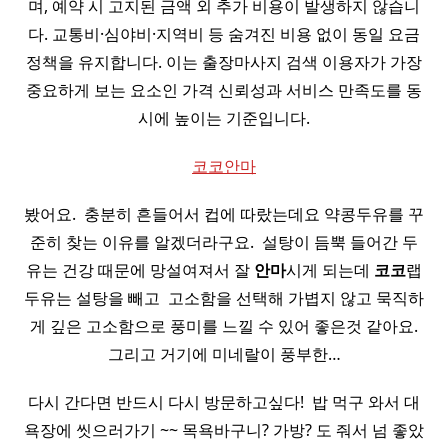
며, 예약 시 고지된 금액 외 추가 비용이 발생하지 않습니
다. 교통비·심야비·지역비 등 숨겨진 비용 없이 동일 요금
정책을 유지합니다. 이는 출장마사지 검색 이용자가 가장
중요하게 보는 요소인 가격 신뢰성과 서비스 만족도를 동
시에 높이는 기준입니다.
코코안마
봤어요. ​ 충분히 흔들어서 컵에 따랐는데요 약콩두유를 꾸
준히 찾는 이유를 알겠더라구요. ​ 설탕이 듬뿍 들어간 두
유는 건강 때문에 망설여져서 잘
안마
시게 되는데
코코
랩
두유는 설탕을 빼고 ​ 고소함을 선택해 가볍지 않고 묵직하
게 깊은 고소함으로 풍미를 느낄 수 있어 좋은것 같아요.
그리고 거기에 미네랄이 풍부한…
다시 간다면 반드시 다시 방문하고싶다! ​ 밥 먹구 와서 대
욕장에 씻으러가기 ~~ 목욕바구니? 가방? 도 줘서 넘 좋았