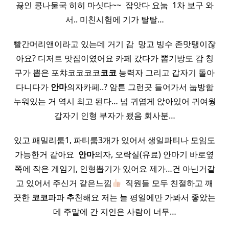
끓인 콩나물국 히히 마싯다~~ ​ 잡앗다 요눔 ​ 1차 보구 와
서.. 미친시험에 기가 탈탈…
빨간머리앤이라고 있는데 거기 감 ​ 망고 빙수 존맛탱이잖
아요? 디저트 맛집이였어요 카페 갔다가 뽑기방도 감 칭
구가 뽑은 포챠코코코코
코코
능력자 그리고 갑자기 돌아
다니다가
안마
의자카페..? 암튼 그런곳 들어가서 눕방함
누워있는 거 역시 최고 된다… 넘 귀엽게 앉아있어 귀여웡
갑자기 인형 부자가 됐음 회사분…
있고 패밀리룸1, 파티룸3개가 있어서 생일파티나 모임도
가능한거 같아요 ​
안마
의자, 오락실(유료) 안마기 바로옆
쪽에 작은 게임기, 인형뽑기가 있어요 제가…건 아닌거같
고 있어서 주신거 같은느낌
​ 직원들 모두 친절하고 깨
끗한
코코
파파 추천해요 저는 늘 평일에만 가봐서 좋았는
데 주말에 간 지인은 사람이 너무…