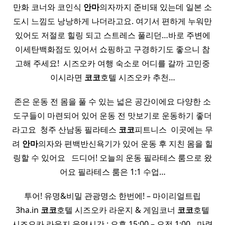
만화 코너와 코인식
안마
의자까지 준비돼 있는데 일본 소
도시 느낌도 낭낭하게 나더라고요. 여기서 편하게 누워만
있어도 저절로 힐링 되고 스트레스 풀리던…바로 주변에
이세탄백화점도 있어서 쇼핑하고 구경하기도 좋으니 참
고해 주세요! ​ 시즈오카 여행 숙소로 어디를 갈까 고민중
이시라면
코코
호텔 시즈오카 추천…
존은 운동 전 몸을 풀 수 있는 넓은 공간이에요 다양한 소
도구들이 마련되어 있어 운동 전 맛보기로 운동하기 좋더
라고요 ​ 청주 산남동 필라테스
코코
피트니스 ​ 이곳에는 무
려
안마
의자와 편백반신욕기가 있어 운동 후 지친 몸을 힐
링할 수 있어요 ​ ​ 드디어! 오늘의 운동 필라테스 룸으로 왔
어요 필라테스 룸은 1:1 수업…
투어! 유명&비밀 관광명소 한번에! – 마이리얼트립
3ha.in
코코
호텔 시즈오카 라운지 & 게임코너
코코
호텔
시즈오카 라운지 운영시간 : 오후 15:00 – 오전 1:00…마련