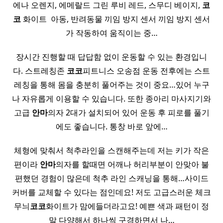
에나 오렌지, 에메랄드 그린 루비 레드, 스무디 베이지,
코
코
화이트 ​ 아동, 반려동물 끼임 방지 센서 끼임 방지 센서
가 작동하여 움직이는 중…
장시간 진행할 때 답답함 없이 운동할 수 있는 환경입니
다. 스트레칭존
코코
피트니스 오송점 운동 전후에는 스트
레칭을 통해 몸을 충분히 풀어주는 것이 중요…있어 누구
나 자유롭게 이용할 수 있습니다. 또한 종아리 마사지기와
고급
안마
의자 2대가 설치되어 있어 운동 후 피로를 풀기
에도 좋습니다. 통창 바로 앞에…
체형에 맞춰서 척추라인을 스캔해주는데 저는 키가 작은
편이라
안마
의자를 할때면 어깨나 허리부분이 안맞아 불
편했던 경험이 많은데 척추 라인 스캐닝을 통해…사이드
커버를 교체할 수 있다는 점인데요! 저도 고급스러운 체크
무늬
코코
화이트가 맘에들더라고요! 예쁜 색과 패턴이 정
말 다양해서 하나씩 구경하면서 나…