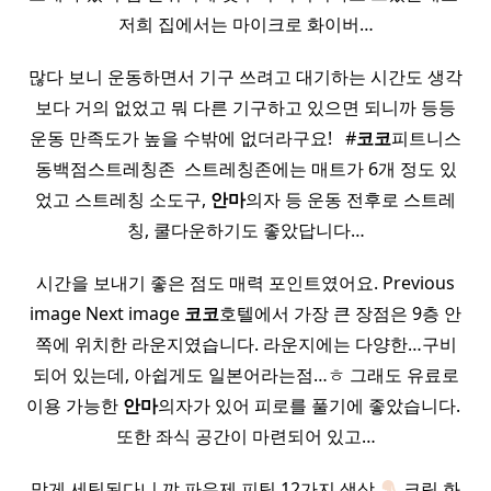
저희 집에서는 마이크로 화이버…
많다 보니 운동하면서 기구 쓰려고 대기하는 시간도 생각
보다 거의 없었고 뭐 다른 기구하고 있으면 되니까 등등
운동 만족도가 높을 수밖에 없더라구요! ​ ​ #
코코
피트니스
동백점스트레칭존 ​ 스트레칭존에는 매트가 6개 정도 있
었고 스트레칭 소도구,
안마
의자 등 운동 전후로 스트레
칭, 쿨다운하기도 좋았답니다…
시간을 보내기 좋은 점도 매력 포인트였어요. Previous
image Next image
코코
호텔에서 가장 큰 장점은 9층 안
쪽에 위치한 라운지였습니다. 라운지에는 다양한…구비
되어 있는데, 아쉽게도 일본어라는점…ㅎ 그래도 유료로
이용 가능한
안마
의자가 있어 피로를 풀기에 좋았습니다. ​
또한 좌식 공간이 마련되어 있고…
맞게 세팅된다니 꺄 파우제 피팅 12가지 색상
크림 화