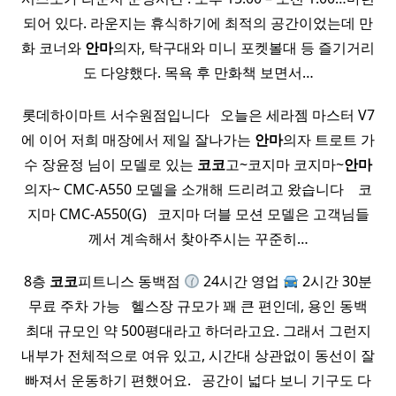
되어 있다. 라운지는 휴식하기에 최적의 공간이었는데 만
화 코너와
안마
의자, 탁구대와 미니 포켓볼대 등 즐기거리
도 다양했다. 목욕 후 만화책 보면서…
롯데하이마트 서수원점입니다 ​ ​ 오늘은 세라젬 마스터 V7
에 이어 저희 매장에서 제일 잘나가는
안마
의자 트로트 가
수 장윤정 님이 모델로 있는
코코
고~코지마 코지마~
안마
의자~ CMC-A550 모델을 소개해 드리려고 왔습니다 ​ ​ ​ 코
지마 CMC-A550(G) ​ ​ 코지마 더블 모션 모델은 고객님들
께서 계속해서 찾아주시는 꾸준히…
8층
코코
피트니스 동백점
24시간 영업
2시간 30분
무료 주차 가능 ​ ​ 헬스장 규모가 꽤 큰 편인데, 용인 동백
최대 규모인 약 500평대라고 하더라고요. 그래서 그런지
내부가 전체적으로 여유 있고, 시간대 상관없이 동선이 잘
빠져서 운동하기 편했어요. ​ ​ 공간이 넓다 보니 기구도 다