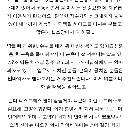
3대가 있어서 운동하면서 물 마시는 것 중요한 데 자유롭
게 이용하기 편했어요. ​ 깔끔한 정수기와 싱크대까지 놓여
있어 세척까지 가능하니 단백질 셰이크를 마시는 분들도
많은데 헬스장에서 다 해결…
땀을 빼기 위한, 수분을 빼기 위한 반신욕기도 있어요 ! ​ 운
동 후 근육을 풀어줘야지 더 근육이 잘 먹는다는 말도 있
죠? 산남동 헬스장 청주
코코
피트니스 산남점에서는
안마
의자도 있으니 업무로 지치신 분들, 근육이 뭉치신 분들은
안마
의자도 받아보시는 거 추천드립니다 ​ ​ 이제 여름이니
까 슬 태닝동 알아보고…
된다 ㄴ스트레스 많이 받을거야 ㄴ근데 이런 스트레스도
필요해 ​ 고양이귀얍다 ​ 이거 혼영하러 가서 먹운 팝콘.. 머
밧더라!? ​ 어미나 고양이 너가 왜
안마
를 하니! ​
코코
말차!!
스벅 신메뉴 나오면 항시 먹어바야대는 병에 걸림 ​ 제가