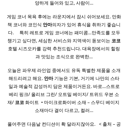
양하게 들어와 있고, 사람이…
게임 코너 목욕 후에는 라운지에서 잠시 쉬어보세요. 만화
책 코너와 코인식
안마
의자가 있어 휴식을 취하기 좋습니
다. ​ ​ ​ ​ 특히 레트로 게임 코너에는 패미콤…만족도를 모두
챙기고 싶다면, 세심한 서비스와 지역색이 돋보이는
코코
호텔 시즈오카를 강력 추천드립니다. 대욕장에서의 힐링
과 맛있는 조식으로 완벽한…
오늘은 파우제 라인업 중에서도 유독 특별한 제품을 소개
해드리려고 해요.
안마
기능은 기본, 거기에 나만의 스타
일과 예술적 감성까지 담은 제품이거든요. 바로…스트로
베리 핑크/ 올리브 그린/ 오트밀 베이지/ 트위드 우븐 소
재/
코코
화이트 ​ • 마이크로화이버 소재 – 스무디 베이지 ​
소재마다 결이 다르고, 컬러…
풀어주면 다음날 컨디션이 확 달라지잖아요. ​ ​ < 출처 – 공