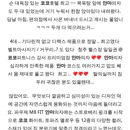
슨 대욕장 있는
코코
호텔 최고 ~~ 목욕탕 앞에
안마
의자
도 두 대 있었는데 거기 누워서 한참 앉아있다 내려왔다. ​
담날 아침, 편의점에서 사온 버내너 드시고 계시는 울엄니
ㅋㅋㅋ 두개 다 먹으려는거…
4대 .. 기다린적 없고 디랙스 제품으로 정말 .. 최고였다 ​
벨트마사지기 / 거꾸리..? 도 있다 ​ ​ 청주 헬스장 일일권 @
코코
피트니스 강서 프리미엄점
안마
의자
​
안마
의자
​ 심각하게 만족한 제품 ​
안마
코스도 여러가지고 압도 쎄
서 몸 제대로 풀고 왔다 ​ ​ 최고 .. ​
​ ​ ​ 탈의실까지 짐
두러 귀찮은 분도 있을텐데…
않았어요. ​ ​ 무엇보다 깔끔하고 심미성이 있는 디자인 덕
에 공간에 자연스럽게 융화되는 것까지 마음에 들더라고
요. 파우제 M8 FIT
안마
의자에는 스트로베리 핑크를 시작
으로
코코
화이트, 토파즈 옐로우 등 12종의 다양한 컬러,
소재가 있어 집 분위기에 맞추기 적격이라고 느꼈는데요.