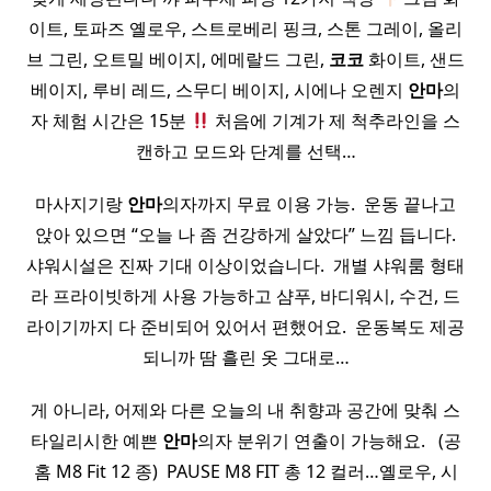
이트, 토파즈 옐로우, 스트로베리 핑크, 스톤 그레이, 올리
브 그린, 오트밀 베이지, 에메랄드 그린,
코코
화이트, 샌드
베이지, 루비 레드, 스무디 베이지, 시에나 오렌지
안마
의
자 체험 시간은 15분
처음에 기계가 제 척추라인을 스
캔하고 모드와 단계를 선택…
마사지기랑
안마
의자까지 무료 이용 가능. ​ 운동 끝나고
앉아 있으면 “오늘 나 좀 건강하게 살았다” 느낌 듭니다.
샤워시설은 진짜 기대 이상이었습니다. ​ 개별 샤워룸 형태
라 프라이빗하게 사용 가능하고 샴푸, 바디워시, 수건, 드
라이기까지 다 준비되어 있어서 편했어요. ​ 운동복도 제공
되니까 땀 흘린 옷 그대로…
게 아니라, 어제와 다른 오늘의 내 취향과 공간에 맞춰 스
타일리시한 예쁜
안마
의자 분위기 연출이 가능해요. ​ ​ (공
홈 M8 Fit 12 종) ​ PAUSE M8 FIT 총 12 컬러…옐로우, 시