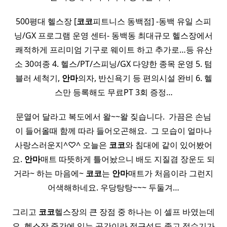
500평대 헬스장 [
코코
피트니스 동백점] -동백 유일 스피
닝/GX 프로그램 운영 센터- 동백동 최대규모 헬스장에서
쾌적하게 프리미엄 기구로 웨이트 하고 추가로…등 유산
소 30여종 4. 헬스/PT/스피닝/GX 다양한 종목 운영 5. 텀
블러 세척기,
안마
의자, 반신욕기 등 편의시설 완비 6. 헬
스만 등록해도 무료PT 3회 증정…
문열어 달라고 복도에서 왈~~왈 짖습니다. ​ 가끔은 손님
이 들어올때 함께 따라 들어오곤해요. ​ 그 모습이 얼마나
사랑스러운지^♡^ 오늘은
코코
와 침대에 같이 있어봤어
요.
안마
매트 따뜻하게 틀어놨으니 배도 지질겸 장운도 되
거라~ 하는 마음에~
코코
는
안마
매트가 처음이라 그런지
어색해하네요. 우당탕탕~~~ 두둘겨…
그리고
코코
헬스장의 큰 장점 중 하나는 이 셀프 바였는데
요 ​ 헬스장 중간에 있는 공간이라 접근성도 좋고 정수기가