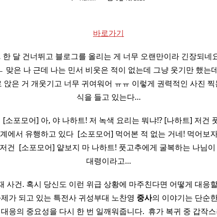
바로가기
 달 건너뛰고 블로그를 올리는 게 너무 오랜만이라 긴장되네요… ​ ​
맞은 나 근데 나는 민서 비웃은 적이 없는데 그냥 웃기만 했는데…;; ​ 
소로 앉은 거 개웃기고 너무 귀여워어 ㅠㅠ 이렇게 권력적인 사진 찍는
식을 들고 있는다…
 ​ [소포모어] 아, 야 나하트! 저 녹색 요리는 뭐냐!? [나하트] 저건
계에서 유행하고 있다 ​ [소포모어] 먹어본 적 없는 거네! 먹어보자! 
 저건 ​ [소포모어] 얕보지 마 나하트! 풋고추에게 굴복하는 나님이 아
대령이라고…
 사건. 혹시 당신도 이런 위급 상황에 마주친다면 어떻게 대응
화제가 되고 있는 특전사 귀성부대 노찬영
중사
의 이야기는 단순한
 대응의 중요성을 다시 한 번 일깨워줍니다. ​ 휴가 복귀 중 갑작스러