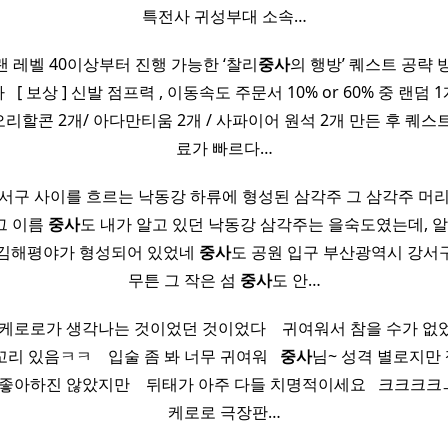
특전사 귀성부대 소속…
랜 레벨 40이상부터 진행 가능한 ‘찰리
중사
의 행방’ 퀘스트 공략 방법
 ​ [ 보상 ] 신발 점프력 , 이동속도 주문서 10% or 60% 중 랜덤 1
] 미리 오리할콘 2개/ 아다만티움 2개 / 사파이어 원석 2개 만든 후 퀘
료가 빠르다…
서구 사이를 흐르는 낙동강 하류에 형성된 삼각주 그 삼각주 머
 그 이름
중사
도 내가 알고 있던 낙동강 삼각주는 을숙도였는데, 알
 김해평야가 형성되어 있었네
중사
도 공원 입구 부산광역시 강서구
무튼 그 작은 섬
중사
도 안…
케로로가 생각나는 것이었던 것이었다 ​ ​ ​ 귀여워서 참을 수가 
있음ㅋㅋ ​ ​ ​ 입술 좀 봐 너무 귀여워 ​ ​
중사
님~ 성격 별로지만 젤 
아하진 않았지만 ​ ​ ​ 뒤태가 아주 다들 치명적이세요 ​ ​ 크크크크ㅡ크ㅡ 
케로로 극장판…