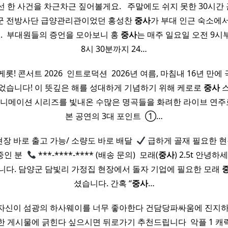
한 사건을 차근차근 짚어볼게요. ​ ​ 주말에도 쉬지 못한 30시간 근무
군 전방사단 급양관리관이었던 홍성찬
중사
가 부대 인근 숙소에서
세. ​ 부대원들의 증언을 모아보니 홍
중사
는 매주 일요일 오전 9시
8시 30분까지 24…
케롯! 콘서트 2026 ​ 인트로덕션 ​ 2026년 여름, 마침내 16년 
었습니다! 이 뜻깊은 해를 성대하게 기념하기 위해 케로로
중사
스
니메이션 시리즈를 빛내온 수많은 명곡들을 화려한 라이브 연주로
본 공연의 3대 포인트 ​ ①…
현장 바로 출고 가능/ 소량도 바로 배달 ​
급하게 골재 필요한 
인 분 ​
***-****-**** (배송 문의) ​ 모래(
중사
) 2.5t 안녕하
니다. 담양군 담빛리 가정집 현장에서 돌자 기업에 필요한 모래
셨습니다. 간혹 “
중사
…
자신이 섬광의 하사웨이를 너무 좋아한다 건담당파싸움에 진지하
 게시물에 긁힌다 싶으시면 뒤로가기 추천드립니다 ​ 악플 1 