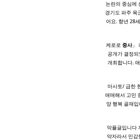
논란의 중심에 선 
경기도 파주 육
어요. 향년 28
케로로
중사
」 
공개가 결정되
개최합니다. 애
마사토/ 급한 
애매해서 고민 중
양 행복 골재입
악플글입니다 
약자라서 민감한