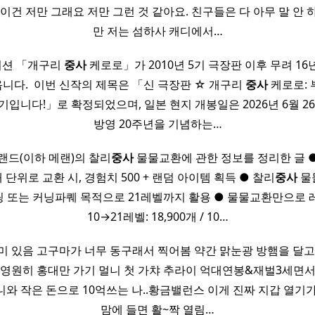
 이건 저만 그래요 저만 그런 것 같아요. 친구들은 다 아무 말 안 
만 저는 섬하사 캐디에서…
이션 「개구리
중사
케로로」가 2010년 5기 극장판 이후 무려 16
다. ​ 이번 신작의 제목은 「신 극장판 ☆ 개구리
중사
케로로: 
입니다!」로 확정되었으며, 일본 현지 개봉일은 2026년 6월 26
방영 20주년을 기념하는…
플랜드(이하 메랜)의 찰리
중사
물물교환에 관한 정보를 정리한 글 ●
개 단위로 교환 시, 경험치 500 + 랜덤 아이템 획득 ● 찰리
중사
물
링 또는 커닝파퀘 목적으로 21레벨까지 활용 ● 물물교환만으로 레
10→21레벨: 18,900개 / 10…
미 있음 고구마가 너무 동구래서 찍어봄 약간 맑눈광 방햄을 달고
.영원히 홍대만 가기 멀니 첫 가챠 추라이 억대연봉&재벌3세면서
니와 작은 돈으로 10억쓰는 나..황금밸런스 이게 진짜 지갑 열기가
맘에 들면 활~짝 열림…