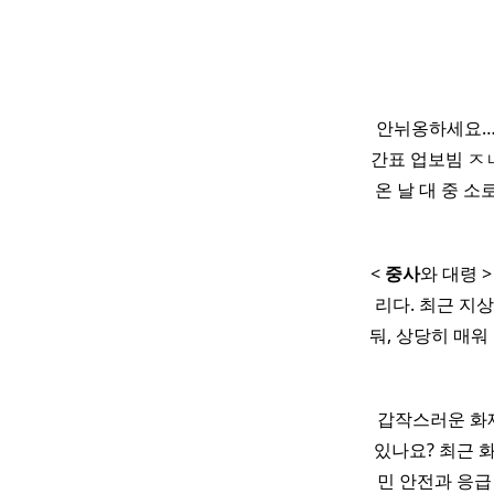
안뉘옹하세요… 한
간표 업보빔 ㅈㄴ 
온 날 대 중 
<
중사
와 대령 >
리다. 최근 지상
둬, 상당히 매워
갑작스러운 화재
있나요? 최근 
민 안전과 응급