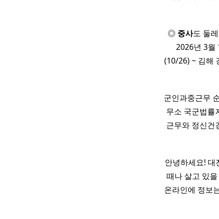
◎
중사
도 둘레길
2026년 3월
(10/26) ~ 김해
군인과중근무 순
무소 국군법률지
근무와 정신건강
안녕하세요! 대
때나 살고 있을
온라인에 정보는 