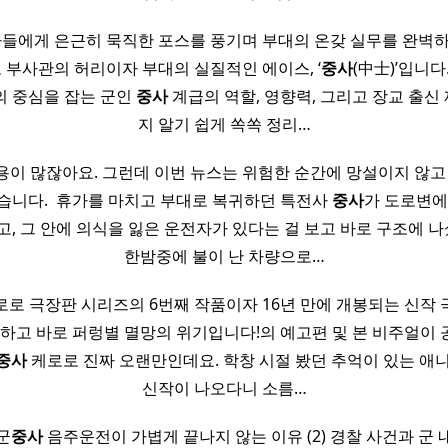
사들에게 은근히 묵직한 포스를 풍기며 부대의 온갖 실무를 완벽
로 부사관의 허리이자 부대의 실질적인 에이스, ‘
중사
(中士)’입니다
의 중심을 잡는 군인
중사
계급의 역할, 영향력, 그리고 장교 출신
지 알기 쉽게 쏙쏙 정리…
이 많잖아요. 그런데 이번 뉴스는 위험한 순간에 망설이지 않고
니다. ​ 휴가를 마치고 부대로 복귀하던 특전사
중사
가 도로변에
, 그 안에 의식을 잃은 운전자가 있다는 걸 보고 바로 구조에 나섰
한밤중에 불이 난 차량으로…
로 극장판 시리즈의 6번째 작품이자 16년 만에 개봉되는 신작
하고 바로 퍼렁별 멸망의 위기입니다!의 예고편 및 본 비주얼이
중사
케로로 진짜 오랜만인데요. 학창 시절 봤던 추억이 있는 애니
신작이 나오다니 소름…
해군
중사
음주운전이 가볍게 끝나지 않는 이유 (2) 경찰 사건과 군 