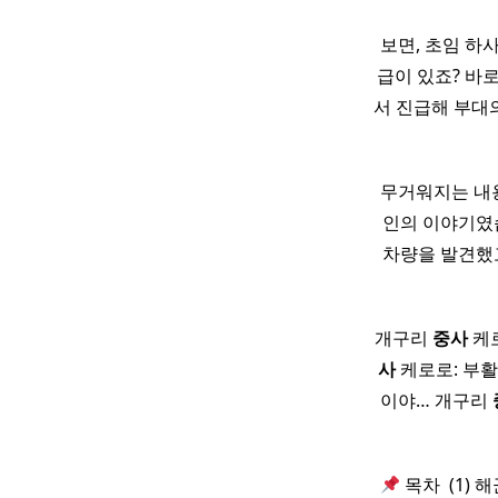
보면, 초임 하
급이 있죠? 바
서 진급해 부대
무거워지는 내용
인의 이야기였습
차량을 발견했고
개구리
중사
케로
사
케로로: 부활
이야… 개구리
​
목차 ​ (1) 