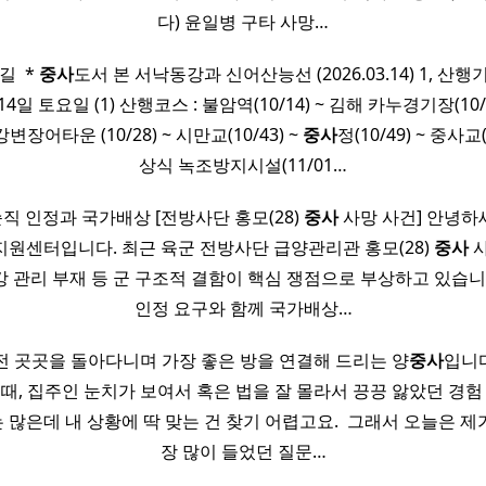
다) 윤일병 구타 사망…
 ​ *
중사
도서 본 서낙동강과 신어산능선 (2026.03.14) 1, 산행기록
 14일 토요일 (1) 산행코스 : 불암역(10/14) ~ 김해 카누경기장(10/
 강변장어타운 (10/28) ~ 시만교(10/43) ~
중사
정(10/49) ~ 중사교
상식 녹조방지시설(11/01…
직 인정과 국가배상 [전방사단 홍모(28)
중사
사망 사건] 안녕하
원센터입니다. 최근 육군 전방사단 급양관리관 홍모(28)
중사
사
 관리 부재 등 군 구조적 결함이 핵심 쟁점으로 부상하고 있습니
인정 요구와 함께 국가배상…
전 곳곳을 돌아다니며 가장 좋은 방을 연결해 드리는 양
중사
입니
 때, 집주인 눈치가 보여서 혹은 법을 잘 몰라서 끙끙 앓았던 경험
많은데 내 상황에 딱 맞는 건 찾기 어렵고요. ​ 그래서 오늘은 
장 많이 들었던 질문…