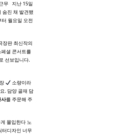
 ​ ​ 지난 15일
 숨진 채 발견됐
부터 월요일 오전
만에 극장판 최신작의
페셜 콘서트를
 선보입니다. ​
현장
소량이라
세요. 담양 골재 담
중사
를 주문해 주
게 몰입한다 노
캐릭터디자인 너무