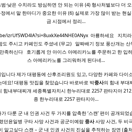
 초범·낮은 수치라도 방심하면 안 되는 이유 (4) 형사처벌보다 더 
 과정에서 말 한마디가 중요한 이유 (6) 실제로 가장 많이 받는 현실적
금 시점에서 정리…
tu.be/izrUfSWD4lA?si=8uxkXe44NHE0ANyx ​ 아룡하세요 ​ ​ 
도 주시고 카페인도 주셨네 (무교) ​ ​ 알짜배기 정보 풍산개는 산
만족하신다 ​ ​ 호기롭게 안 아이스 아메리카노를 주문하고 한 입
스 아메리카노를 그리워하게 된다네…
입니다 제가 대평동에 산후조리원도 있고, 다양한 카페와 다이소
는데요! 대평동 맛집을 찾았습니다 바로바로 박
중사
의 힘내 부대찌
의 힘내부대찌개 세종특별자치시 한누리대로 2257 판타지아 212호
종 한누리대로 2257 판타지아…
가 다룬 군 내 인권 사건 두 가지를 압축한 ‘스캔’ 편이 공개되었
뜨렸던윤일병 구타 사망 사건과 공군이예람
중사
사망 사건, 두 비
 알고싶다 스캔 – 군 내 인권 사건의 진실을 추적하는 장면 (출