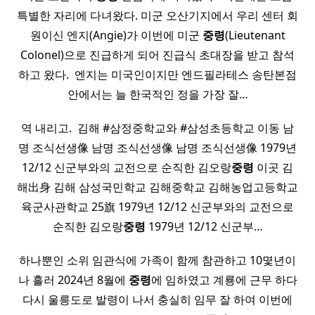
특별한 자리에 다녀왔다. 미군 오산기지에서 우리 센터 회
원이신 엔지(Angie)가 이번에 미군
중령
(Lieutenant
Colonel)으로 진급하게 되어 진급식 초대장을 받고 참석
하고 왔다. ​ 엔지는 미국인이지만 엔드필라테스 송탄본점
안에서는 늘 한국적인 정을 가장 잘…
역 내리고. ​ 김해 #삼정중학교와 #삼성초등학교 이동 남
명 조식선생像 남명 조식선생像 남명 조식선생像 1979년
12/12 신군부와의 교전으로 순직한 김오랑
중령
이곳 김
해出身 김해 삼성국민학교 김해중학교 김해농업고등학교
육군사관학교 25旗 1979년 12/12 신군부와의 교전으로
순직한 김오랑
중령
1979년 12/12 신군부…
하나뿐인 소위 임관식에 가족이 함께 참관하고 10몇년이
나 흘러 2024년 8월에
중령
에 임하였고 계룡에 근무 하다
다시 울릉도로 발령이 나서 충실히 임무 잘 하여 이번에