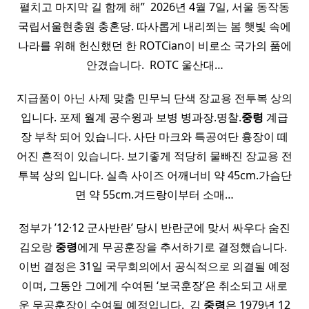
펼치고 마지막 길 함께 해” ​ 2026년 4월 7일, 서울 동작동
국립서울현충원 충혼당. 따사롭게 내리쬐는 봄 햇빛 속에
나라를 위해 헌신했던 한 ROTCian이 비로소 국가의 품에
안겼습니다. ​ ROTC 울산대…
지급품이 아닌 사제 맞춤 민무늬 단색 장교용 전투복 상의
입니다. 포제 월계 공수윙과 보병 병과장.명찰.
중령
계급
장 부착 되어 있습니다. 사단 마크와 특공여단 흉장이 떼
어진 흔적이 있습니다. 보기좋게 적당히 물빠진 장교용 전
투복 상의 입니다. 실측 사이즈 어깨너비 약 45cm.가슴단
면 약 55cm.겨드랑이부터 소매…
정부가 ’12·12 군사반란’ 당시 반란군에 맞서 싸우다 숨진
김오랑
중령
에게 무공훈장을 추서하기로 결정했습니다. ​
이번 결정은 31일 국무회의에서 공식적으로 의결될 예정
이며, 그동안 그에게 수여된 ‘보국훈장’은 취소되고 새로
운 무공훈장이 수여될 예정입니다. ​ 김
중령
은 1979년 12