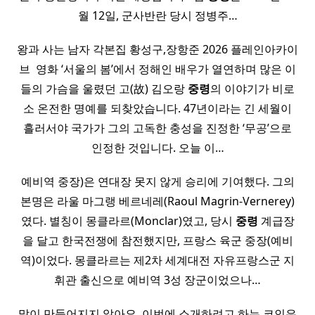
월 12일, 군사반란 당시 정병주…
왕과 사는 남자 각본집 황성구,장항준 2026 플레인아카이
브 ​ 영화 ‘서울의 봄’에서 정해인 배우가 열연하며 많은 이
들의 가슴을 울렸던 고(故) 김오랑
중령
의 이야기가 비로
소 온전한 명예를 되찾았습니다. 47년이라는 긴 세월이
흘러서야 국가가 그의 고독한 충성을 진정한 ‘무공’으로
인정한 것입니다. 오늘 이…
예비역 중장)은 연대장 못지 않게 승리에 기여했다. 그의
본명은 라울 마그랭 베르네레(Raoul Magrin-Vernerey)
였다. 별칭이 몽클라르(Monclar)였고, 당시
중령
계급장
을 달고 한국전쟁에 참전했지만, 프랑스 육군 중장(예비
역)이었다. 몽클라르는 제2차 세계대전 자유프랑스군 지
휘관 출신으로 예비역 3성 장군이었으나…
많이 만들어지지 않아요 ​ 이번에 소개하려고 하는 코인은