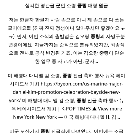
심각한 영관급 군인 소령
중령
대령 월급
저는 한글자 한글자 사람 손으로 아니 제 손으로 다 쓰는
글이에요!!!! (진짜 진짜 정성이니 알아주시면 좋겠어요 ㅠ
ㅠ) ​ 먼저, 이번 소식의 출발점은 김오랑
중령
의 사망구분
변경이에요. 지금까지는 순직으로 분류되었지만, 최종적
으로 전사로 공식 변경된 거죠. 이는 김오랑
중령
이 단순
한 업무 중 사고가 아닌, 군사…
미 해병대 대니엘 김 소령,
중령
진급 축하 행사 뉴욕 베이
사이드서 개최 https://byeon.com/us-marine-major-
daniel-kim-promotion-celebration-bayside-new-
york/ 미 해병대 대니엘 김 소령,
중령
진급 축하 행사 뉴
욕 베이사이드서 개최 | K-POP TIMES ▲ View more
New York New York — 미국 해병대 대니엘 H. 김…
미군 오산기지
중령
진급식에 다녀왔다. ​ 이번에는 조금