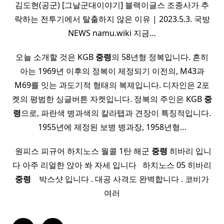
김도현(공군) [그날군대이야기] 블랙이글스 조종사가 추
락하는 전투기에서 탈출하지 않은 이유 | 2023.5.3. 국방
NEWS namu.wiki 지금…
오늘 소개할 것은 KGB
중령
의 58년형 정복입니다. 흔히
아는 1969년 이후의 정복이 제정되기 이전의, M43과
M69를 잇는 과도기적 형태의 복제입니다. 디자인은 2포
켓의 평범한 싱글버튼 자켓입니다. 정복의 주인은 KGB
중
령
으로, 파란색 병과색의 칼라탭과 견장이 특징적입니다.
1955년에 제정된 보병 병과장, 1958년형…
​ 원피스 피규어 하치노스 월콜 1탄 해군
중령
히바리 입니
다 아주 리얼한 앉아 쏴 자세 입니다 ​ ​ 하치노스 05 히바리
중령
​ ​ ​ 박스샷 입니다 . 대공 사격도 완벽합니다 . 코비가
여러