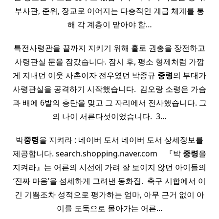
부사관, 준위, 장교로 이어지는 다층적인 계급 체계를 통
해 각 계층이 맡아야 할…
특전사령관을 끝까지 지키기 위해 홀로 권총을 장전하고
사령관실 문을 잠갔습니다. 잠시 후, 평소 형제처럼 가깝
게 지내던 이웃 사촌이자 전우였던 박종규
중령
의 부대가
사령관실을 공격하기 시작했습니다. ​ 김오랑 소령은 가슴
과 배에 6발의 총탄을 맞고 그 자리에서 전사했습니다. 그
의 나이 서른다섯이었습니다. ​ 3…
박
중령
을 지켜라 : 네이버 도서 네이버 도서 상세정보를
제공합니다. search.shopping.naver.com ​ ​ ​ 『박
중령
을
지켜라』는 어른의 시선에 가려 잘 보이지 않던 아이들의
‘진짜 마음’을 섬세하게 그려낸 동화집. ​ 축구 시합에서 이
긴 기쁨조차 성적으로 평가하는 엄마, 아무 근거 없이 아
이를 도둑으로 몰아가는 어른…