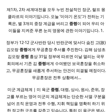
제1차, 2차 세계대전을 모두 누빈 전설적인 장군, 랄프 몽
클라르의 이야기입니다. 오늘 ‘이야기 온도’가 전하는 기
록은, 별 3개의 중장 계급을 버리고
중령
이 되어 우리 아
이들을 지켜준 푸른 눈의 영웅에 관한 이야기입니다. 1.
정부가 12·12 군사반란 당시 반란군에 맞서다 숨진 고(故)
김오랑
중령
에게 무공훈장 추서를 추진한다. 김해 삼성초
김오랑
중령
흉상 31일 정부에 따르면 이날 열리는 국무
회의에서 기존 김
중령
에게 수여됐던 보국훈장을 취소하
고, 무공훈장을 새롭게 추서하는 안건이 의결될 예정이다.
​ 무공훈장은 전투 상황에서…
미군 계급체계 | 미 육군
중령
, 대령, 상사, 원사, 준위, 장
교를 부르는 영어 미군의 계급체계는 단순한 서열 구분을
넘어 조직 운영과 전투 수행, 지휘 책임을 명확히 하기 위
한 정교한 구조를 갖추고 있습니다. 특히 미 육군은 병사,