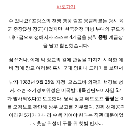
바로가기
수 있나요? 프랑스의 전쟁 영웅 랄프 몽클라르는 당시 육
군 중장(3성 장군)이었지만, 한국전쟁 파병 부대의 규모가
대대급으로 정해지자 스스로 4계급을 낮춰
중령
계급장
을 달고 참전했습니다.
꿈꾸거나, 이제 막 장교의 길에 관심을 가지기 시작한 예
비 정예 장교 여러분! 혹시 군대 영화나 드라마를 보면서
남자 1983년 9월 26일 자정, 모스크바 외곽의 핵경보 벙
커. 소련 조기경보위성은 미국발 대륙간탄도미사일 5기
가 발사되었다고 보고했다. 당직 장교 페트로프
중령
은 이
를 오경보로 판단해 상부 보고를 거부했다. 진짜 선제공격
이라면 5기가 아니라 수백 기여야 한다는 직관 때문이었
다. 훗날 위성이 구름 위 햇빛 반사…