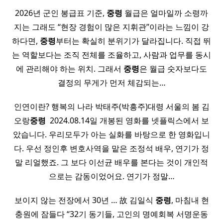
2026년 군인 봉급표 기준,
중령
월급은 얼마일까 소령까
지는 그래도 “현장 경험이 많은 지휘관”이라는 느낌이 강
하다면,
중령
부터는 확실히 분위기가 달라집니다. 직접 뛰
는 역할보다는 조직 전체를 조율하고, 사람과 업무를 동시
에 관리해야 하는 위치. 그래서
중령
은 월급 숫자보다도
결정의 무게가 먼저 체감되는…
인연이란? 행복의 나라 박태주(박흥주)대령 서울의 봄 김
오랑
중령
​ 2024.08.14일 개봉된 영화를 넷플릭스에서 보
았습니다. 우리모두가 아는 실화를 바탕으로 한 영화입니
다. 우선 정인후 변호사역을 맡은 조정석 배우, 연기가 정
말 리얼했죠. 그 보다 이선균 배우를 본다는 것이 개인적
으로는 감동이었어요. 연기가 정말…
보이지 않는 전장에서 30년 … 故 김일식
중령
, 마침내 현
충원에 잠들다 “32기 동기들, 고인의 명예회복 서명운동