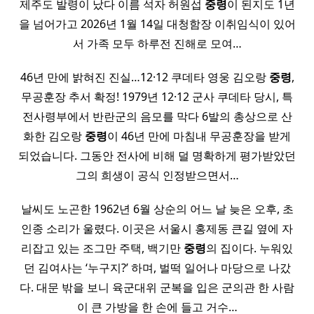
제주도 발령이 났다 이름 석자 허원섭
중령
이 된지도 1년
을 넘어가고 2026년 1월 14일 대청함장 이취임식이 있어
서 가족 모두 하루전 진해로 모여…
46년 만에 밝혀진 진실…12·12 쿠데타 영웅 김오랑
중령
,
무공훈장 추서 확정! 1979년 12·12 군사 쿠데타 당시, 특
전사령부에서 반란군의 음모를 막다 6발의 총상으로 산
화한 김오랑
중령
이 46년 만에 마침내 무공훈장을 받게
되었습니다. 그동안 전사에 비해 덜 명확하게 평가받았던
그의 희생이 공식 인정받으면서…
날씨도 노곤한 1962년 6월 상순의 어느 날 늦은 오후, 초
인종 소리가 울렸다. 이곳은 서울시 홍제동 큰길 옆에 자
리잡고 있는 조그만 주택, 백기만
중령
의 집이다. 누워있
던 김여사는 ‘누구지?’ 하며, 벌떡 일어나 마당으로 나갔
다. 대문 밖을 보니 육군대위 군복을 입은 군의관 한 사람
이 큰 가방을 한 손에 들고 거수…