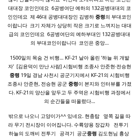
대대장 코인인데요 ​ 6공병여단 예하의 132공병대대의 코
인인데요 ​ 제 46대 공병대대장인 김병하
중령
의 부대코인
이랍니다 ​ 크기 자체가 상당히 작은 크기로 느껴지는 대대
급의 코인인데요 ​ 6공병여단의 예하부대인 132공병대대
의 부대코인이랍니다 ​ 코인은 중앙…
1500일의 목숨 건 비행… KF-21 날아 올린 ‘하늘 위 개발
자’ ​ [김윤덕이 만난 사람] 시험비행 조종사 안준현·전승현
중령
19일 경남 사천시 공군기지에서 KF-21의 시험비행
조종사 안준현, 전승현 공군
중령
이 본지와 인터뷰를 가졌
다. KF-21의 양산을 앞두고 두 주역은 시험비행 과정에서
의 순간들을 떠올렸다…
밖으로 나오니 고양이가^^ 있네요. 현충탑 ​ ​ 옆쪽 길을 따
라 무기 전시장이 이어집니다. 수륙양용 장갑차 ​ ​ 전투기 ​ ​
하늘의 도깨비 전투기 ​ ​ 공격기 ​ 공군
중령
김도현님 흉상 ​