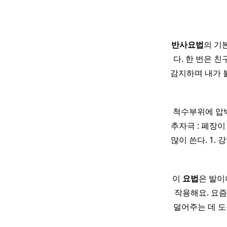
반사
요법
의 기본
다. 한 번은 
감지하며 내가 
척수부위에 압
추자극 : 폐장이 
많이 쓴다. 1.
이
요법
은 발이
작용해요. 요
덜어주는 데 도