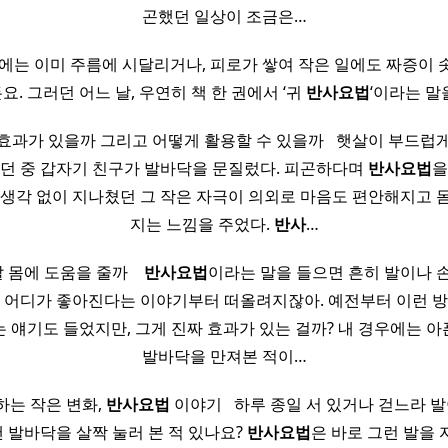
곤했던 일상이 조금은…
에는 이미 주름에 시달리거나, 피로가 쌓여 작은 일에도 짜증이
요. 그러던 어느 날, 우연히 책 한 권에서 ‘귀
반사
요법
‘이라는 말
 효과가 있을까 그리고 어떻게 활용할 수 있을까 ​ ​ 햇살이 부드럽
걷던 중 갑자기 친구가 발바닥을 문질렀다. 피곤하다며
반사
요법
을
별생각 없이 지나쳤던 그 작은 자극이 의외로 마음도 편안해지고 
지는 느낌을 주었다.
반사
…
몸에 도움을 줄까 ​ ​ ​
반사
요법
이라는 말을 들으면 흔히 발이나 손
몸 어디가 좋아진다는 이야기부터 떠올려지잖아. 예전부터 이런 방
 얘기도 들었지만, 그게 진짜 효과가 있는 걸까? 내 경우에는 
발바닥을 만져본 적이…
는 작은 변화,
반사
요법
이야기 ​ ​ 하루 종일 서 있거나 걷느라 
땐 발바닥을 살짝 눌러 본 적 있나요?
반사
요법
은 바로 그런 발을 