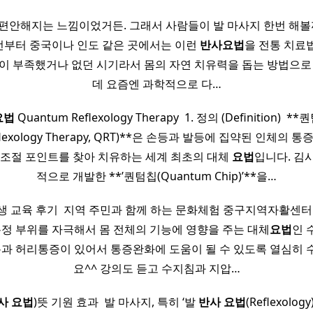
편안해지는 느낌이었거든. 그래서 사람들이 발 마사지 한번 해볼
 예전부터 중국이나 인도 같은 곳에서는 이런
반사
요법
을 전통 치료
약이 부족했거나 없던 시기라서 몸의 자연 치유력을 돕는 방법으로 
데 요즘엔 과학적으로 다…
요법
Quantum Reflexology Therapy​ ​ ​1. 정의 (Definition) ​ ​**
eflexology Therapy, QRT)**은 손등과 발등에 집약된 인체의 
 조절 포인트를 찾아 치유하는 세계 최초의 대체
요법
입니다. 김
적으로 개발한 **’퀀텀칩(Quantum Chip)’**을…
 교육 후기 ​ 지역 주민과 함께 하는 문화체험 중구지역자활센터
 특정 부위를 자극해서 몸 전체의 기능에 영향을 주는 대체
요법
인 
통과 허리통증이 있어서 통증완화에 도움이 될 수 있도록 열심히
요^^ 강의도 듣고 수지침과 지압…
사
요법
)뜻 기원 효과​ ​ ​발 마사지, 특히 ‘발
반사
요법
(Reflexolo