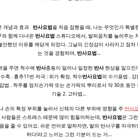
 개념과 효과 ​ ​
반사
요법
을 처음 접했을 때, 나는 무엇인가 특별
친구와 함께 다녀온
반사
요법
스튜디오에서, 발뒤꿈치를 눌러주는 
불안했던 이유를 깨닫게 되었다. 그날의 긴장감이 사라지고 점차
는 것을 경험하며,
반사
요법
…
박을 주면 척수에
반사
충동이 일어나 일정한
반사
현상을 일으킨다. 
수축 . 흉추11번 자극 : 위가 확장. 척수
반사
요법
의 수기용법 . 
 강압법 . 척주를 엄지손가락 또는 손가락의 뿌리로서 약 30초 동
기술 2. 고타법…
나 손의 특정 부위를 눌러서 신체의 다른 부위에 영향을 주
반사
즘 사람들은 스트레스 때문에 많이 힘들어하는데,
반사
요법
은 그런
움을 줄 수 있어요. 쉬운 언어로 말하자면, 발의 반사구를 자극하면
하다!라고 느끼는 그런 기분이 드는 거…