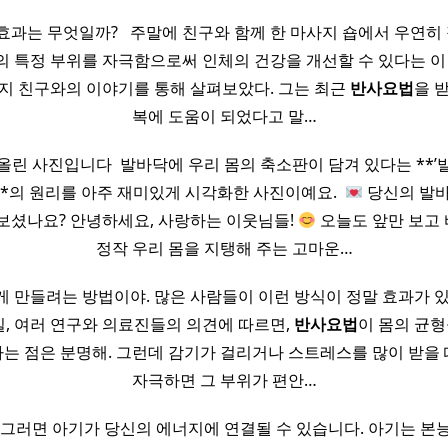
 효과는 무엇일까? ​ ​ 주말에 친구와 함께 한 마사지 숍에서 우연히
의 특정 부위를 자극함으로써 인체의 건강을 개선할 수 있다는 
지 친구와의 이야기를 통해 살펴보았다. 그는 최근
반사
요법
을 
복에 도움이 되었다고 말…
올린 사진입니다 ​ 발바닥에 우리 몸의 축소판이 담겨 있다는 **’
gy)’**의 원리를 아주 재미있게 시각화한 사진이예요. ​ ​
당신의 발바
보셨나요? ​안녕하세요, 사랑하는 이웃님들!
​오늘도 앞만 보고
정작 우리 몸을 지탱해 주는 고마운…
 만들려는 방법이야. 많은 사람들이 이런 방식이 정말 효과가 
사실, 여러 연구와 의료진들의 의견에 따르면,
반사
요법
이 몸의 균형
다는 점은 분명해. 그런데 감기가 걸리거나 스트레스를 많이 받을 
자극하면 그 부위가 편안…
 그러면 아기가 당신의 에너지에 연결될 수 있습니다. 아기는 