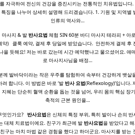
)를 자극하여 전신의 건강을 증진시키는 전통적인 치유법입니다. ​ 
고 특징을 나누어 상세히 설명해 드리겠습니다. ​1. 기원 및 지역별 
인류의 역사와…
 마사지 & 발
반사
요법
체험 SIN 60분 바디 마사지 테라피 + 아
) ​ ​ 클룩 예약, 결제 후 당일에 받았습니다. ​ 안전하게 결제 
나을 듯해요! 저는 바로 갔는데 시간 예약했냐고 물으셨어요. 애
로 마사지사님을 배정…
분께 발바닥이라는 작은 우주를 탐험하여 속부터 건강하게 뱃살
려 합니다. 이 방법은 바로 ‘발
반사
요법
(Reflexology)’입니
의 지혜는 단순히 혈액 순환을 돕는 것을 넘어, 우리 몸의 핵심 장
축적의 근본 원인을…
엇인가요? ​ ​
반사
요법
은 신체의 특정 부위, 특히 발이나 손의 
 대체 치료법이에요. 친구가 최근에 발
반사
요법
을 받았다고 해
 친구는 마치 마법 같은 경험을 했다고 하더군요. 마사지를 받는 