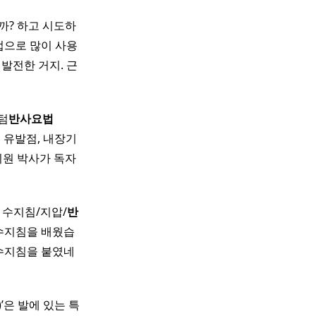
까? 하고 시도하
법으로 많이 사용
발전한 거지. 근
퀀텀
반사
요법
통증 유발점, 내장기
시원 박사가 독자
 수지침/지압/
반
수지침을 배웠습
 수지침을 붙였네
gy)’은 발에 있는 특