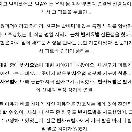
다고 알려졌어요. 발끝에는 우리 몸 여러 부분과 연결된 신경점이 
래서 그 점들을 누르면…
 효과적이라고 하더라. 친구는 발바닥에 있는 특정 부위를 압박하
고 주장했는데, 직접 평일 저녁에 근처
반사
요법
전문점을 찾아가게 
경험은 마치 발이 새로운 세상을 만나는 듯한 기분이었다. 전문가
서 피로와 긴장이 풀리는…
 대화 중에
반사
요법
에 대한 이야기가 나왔어요. 한 친구가 피로가
찾아갔다는 거예요. 그곳에서 받은
반사
요법
덕분에 기분이 한층 
사
요법
에 대해 궁금해져서 알아보기 시작했죠. ​
반사
요법
은 발에
이 신체의 특정 장기와 연결…
된 이유가 바로 신체의 자연 치유력을 강조하는 데에 있어 전인적
 수 있어. ​ 사실, 내 친구 중 한 명도
반사
요법
을 시도했었어. 
로 고생하고 있었는데, 전문
반사
요법사에게 가서 발을 마사지 받
말 별로 의미가 없겠지…