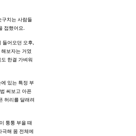
 솟구치는 사람들
을 접했어요.
게 들어오던 오후,
 해보자는 거였
몸도 한결 가벼워
에 있는 특정 부
법 써보고 아픈
아픈 허리를 달래려
발이 퉁퉁 부을 때
자극해 몸 전체에