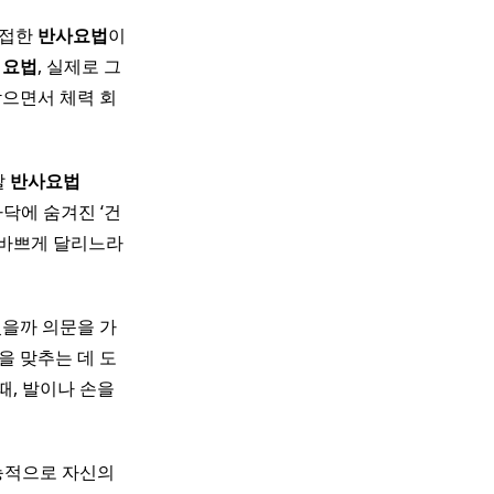
 접한
반사
요법
이
이
요법
, 실제로 그
받으면서 체력 회
발
반사
요법
닥에 숨겨진 ‘건
 바쁘게 달리느라
있을까 의문을 가
을 맞추는 데 도
때, 발이나 손을
본능적으로 자신의