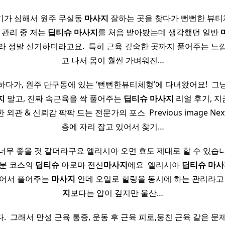
기가 심해서 원주 무실동
마사지
잘하는 곳을 찾다가 뻔뻔한 뷰
지 관리 중 저는
딥티
슈
마사지
를 처음 받아봤는데 생각했던 일반
라 정말 신기하더라고요. ​ 특히 근육 깊숙한 곳까지 풀어주는 
고 나서 몸이 훨씬 가벼워진…
하다가, 원주 단구동에 있는 ‘뻔뻔한뷰티체형’에 다녀왔어요! ​ 그
지
말고, 진짜 속근육을 싹 풀어주는
딥티
슈
마사지
리얼 후기, 
끔한 외관 & 신뢰감 팍팍 드는 전문가의 포스 ​ Previous image Next 
층에 자리 잡고 있어서 찾기…
무 좋을 것 같더라구요 엘리시아 오면 효도 제대로 할 수 있습니다,,
0분 코스의
딥티
슈
아로마 전신
마사지
에요 ​ 엘리시아
딥티
슈
마사
넣어서 풀어주는
마사지
인데 오일로 힐링을 동시에 하는 관리라고
지
보다는 압이 깊지만 울산…
 ​ 그래서 만성 근육 통증, 운동 후 근육 피로,뭉친 근육 같은 