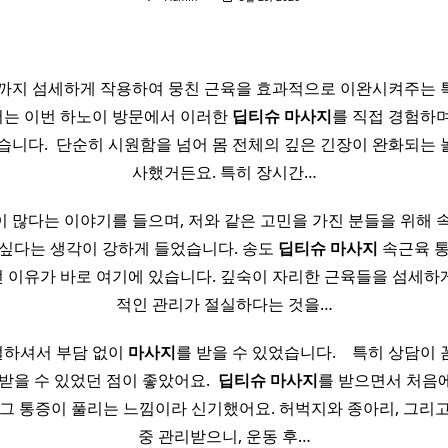
곳까지 섬세하게 작용하여 뭉친 근육을 효과적으로 이완시켜주는 
 저는 이번 하노이 방문에서 이러한
딥티
슈
마사지
를 직접 경험하며
습니다. ​ 단순히 시원함을 넘어 몸 전체의 깊은 긴장이 완화되는
사했거든요. 특히 장시간…
 많다는 이야기를 들으며, 저와 같은 고민을 가진 분들을 위해 
싶다는 생각이 강하게 들었습니다. 송도
딥티
슈
마사지
속근육 통
 이유가 바로 여기에 있습니다. 깊숙이 자리한 근육들을 섬세하
적인 관리가 절실하다는 것을…
절하셔서 부담 없이
마사지
를 받을 수 있었습니다. ​ ​ ​ 특히 상담
받을 수 있었던 점이 좋았어요. ​
딥티
슈
마사지
를 받으면서 처음
 그 통증이 풀리는 느낌이라 신기했어요. 허벅지와 종아리, 그리고 
중 관리받으니, 운동 후…