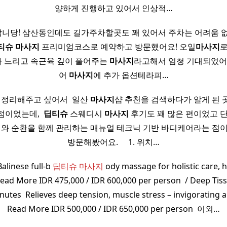
양하게 진행하고 있어서 인상적…
니당! 삼산동인데도 길가주차할곳도 꽤 있어서 주차는 어려움 없었습
티
슈
마사지
프리미엄코스로 예약하고 방문했어요! 오일
마사지
로
 느리고 속근육 깊이 풀어주는
마사지
라고해서 엄청 기대되었어요
어
마사지
에 추가 옵션테라피…
 정리해주고 싶어서 ​ 일산
마사지
샵 추천을 검색하다가 알게 된
이었는데, ​
딥티
슈
스웨디시
마사지
후기도 꽤 많은 편이었고 
상태와 순환을 함께 관리하는 매뉴얼 테크닉 기반 바디케어라는 점
방문해봤어요. ​ ​ ​ ​ 1. 위치…
Balinese full-b
딥티슈 마사지
ody massage for holistic care, 
Read More IDR 475,000 / IDR 600,000 per person ​ / Deep Tis
nutes ​ Relieves deep tension, muscle stress – invigorating an
Read More IDR 500,000 / IDR 650,000 per person ​ 이외…