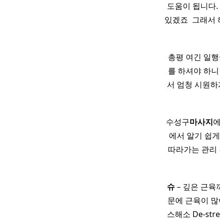
도움이 됩니다.
있겠죠 ​ 그래
총평 여긴 일행
를 하셔야 하니
서 엄청 시원하
수성구
마사지
에
에서 알기 쉽게
따라가는 관리 
슈
– 깊은 근육
문에 근육이 많
스해소 De-st