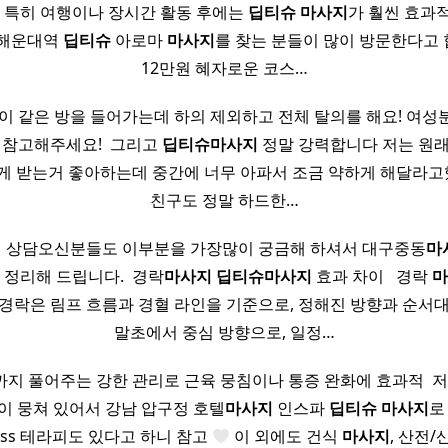
 ​ 특히 여행이나 장시간 활동 후에는
딥티
슈
마사지
가 훨씬 효과
서 해운대역
딥티
슈
아로마
마사지
를 찾는 분들이 많이 방문한다고 
12만원 혜자로운 코스…
이 같은 방을 들어가는데 하의 제외하고 전체 탈의를 해요! 여
 참고해주세요! ​ 그리고
딥티
슈
마사지
정말 강력합니다 저는 원
게 받는거 좋아하는데 중간에 너무 아파서 조금 약하게 해달라고했어
친구도 정말 하드한…
 상담오신분들도 이부분을 가장많이 궁금해 하셔서 대구중동
마
 정리해 드립니다. ​ 경락
마사지
딥티
슈
마사지
효과 차이 ​ ​ 경락
마
경락은 림프 흐름과 경혈 라인을 기준으로, 정해진 방향과 순서
말초에서 중심 방향으로, 일정…
까지 풀어주는 강한 관리로 근육 뭉침이나 통증 완화에 효과적 ​ 저
이 뭉쳐 있어서 강남 압구정 호텔
마사지
인스파
딥티
슈
마사지
로
ress 테라피도 있다고 하니 참고
이 외에도 건식
마사지
, 산전