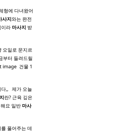
티체형에 다녀왔어
마사지
와는 완전
느낌이라
마사지
받
냥 오일로 문지르
지금부터 들려드릴
image ​ 건물 1
 ​ ​ 제가 오늘
지
란? 근육 깊은
 해요 일반
마사
문제를 풀어주는 데