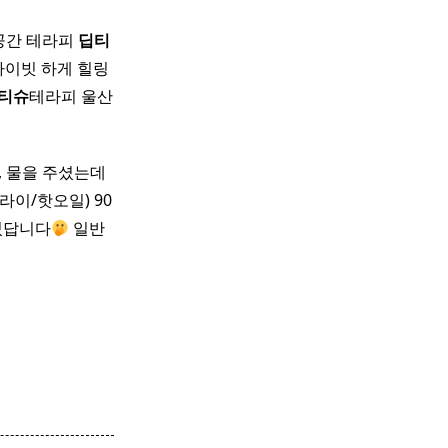
링공간 테라피
딥티
프라이빗 하게 힐링
티
슈
테라피 울산
, 물을 주셨는데
드라이/핫오일) 90
었답니다
일반