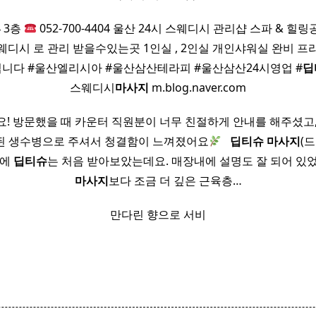
 3층
052-700-4404 울산 24시 스웨디시 관리샵 스파 & 힐
 스웨디시 로 관리 받을수있는곳 1인실 , 2인실 개인샤워실 완비 
니다 #울산엘리시아 #울산삼산테라피 #울산삼산24시영업 #
딥
스웨디시
마사지
m.blog.naver.com
! 방문했을 때 카운터 직원분이 너무 친절하게 안내를 해주셨고
된 생수병으로 주셔서 청결함이 느껴졌어요
​ ​
딥티
슈
마사지
(
번에
딥티
슈
는 처음 받아보았는데요. 매장내에 설명도 잘 되어 있
마사지
보다 조금 더 깊은 근육층…
만다린 향으로 서비