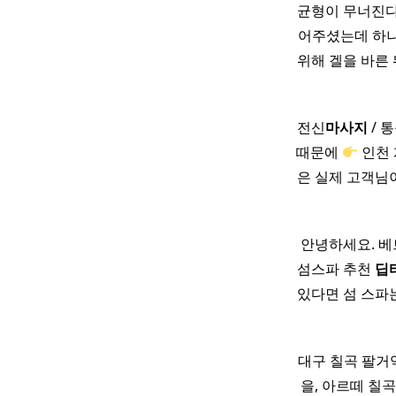
균형이 무너진다고
어주셨는데 하나도
위해 겔을 바른 
전신
마사지
/ 
때문에
인천 
은 실제 고객님
안녕하세요. 베
섬스파 추천
딥
있다면 섬 스파
대구 칠곡 팔거
을, 아르떼 칠