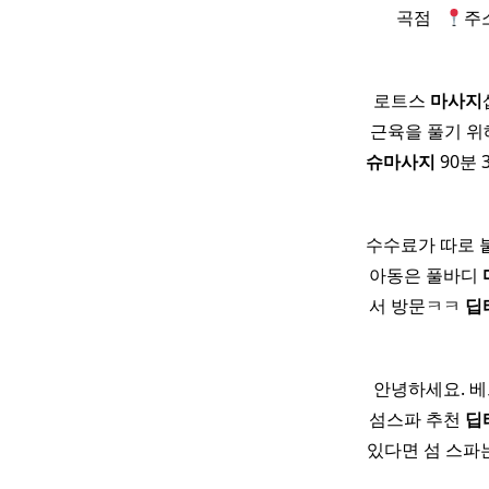
곡점 ​ ​
주소
로트스
마사지
근육을 풀기 
슈
마사지
90분 
수수료가 따로 붙지
아동은 풀바디
서 방문ㅋㅋ
딥
안녕하세요. 베
섬스파 추천
딥
있다면 섬 스파