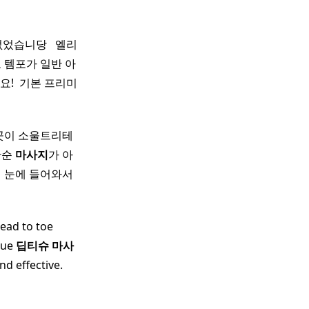
니당 ​ ​ 엘리
 템포가 일반 아
! ​ 기본 프리미
 곳이 소울트리테
단순
마사지
가 아
이 눈에 들어와서
head to toe
sue
딥티
슈
마사
d effective. ​