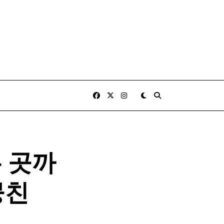
 곳까
뭉친