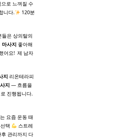
적으로 느껴질 수
합니다.
120분
성분들은 상의탈의
래
마사지
좋아해
요! ​ 제 남자
사지
리온테라피
사지
— 흐름을
대로 진행됩니다.
는 요즘 운동 때
 선택
스트레
/산후 관리까지 다