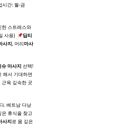
업시간: 월-금
인한 스트레스와
 사용) ​
딥티
마사지
, 머리
마사
티
슈
마사지
선택!
고 해서 기대하면
 근육 깊숙한 곳
다. 베트남 다낭
깊은 휴식을 찾고
마사지
로 몸 깊은