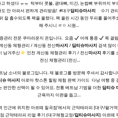
 하셨다 ㅠㅠ ​ 턱부터 콧볼, 광대뼈, 미간, 눈썹뼈 부위까지 
 안 아파서 편하게 관리받음! ​ #대구
딥티
슈
마사지
​ ​ ​ ​ 수
뒤 잘 흡수되도록 팩을 올렸다. 팩 올린 시간 동안 두피를 풀어주
해 주시니 ㄹㅇ 시원…
통증관리 전문 쿠마라운지 온입니다. ​ 요즘
어깨 통증
목 결
계산동 체형관리 / 계산동 전신
마사지
/
딥티
슈
마사지
검색 많이
이 남겨주신
인천 계산동 체형관리 후기 / 전신
마사지
후기를 소
​ ​ 전신 체형관리 (전신…
트남 소녀의 블로그입니다. 제 블로그를 방문해 주셔서 감사합니다.
티
슈
마사지
아로마 핫스톤 힐링 체험 완벽 가이드 ​ 다낭 여행 중
는 편안한 선택이 될 수 있어요. 전통 베트남 기법을 더한
딥티
슈
근육까지 이완을 돕고…
역 인근에 위치한 아르떼 칠곡점’에서의 근막테라피 ​[대구/팔거역]
곡점 근막테라피 리얼 후기 (대구체형교정/
딥티
슈
마사지
) 아르떼