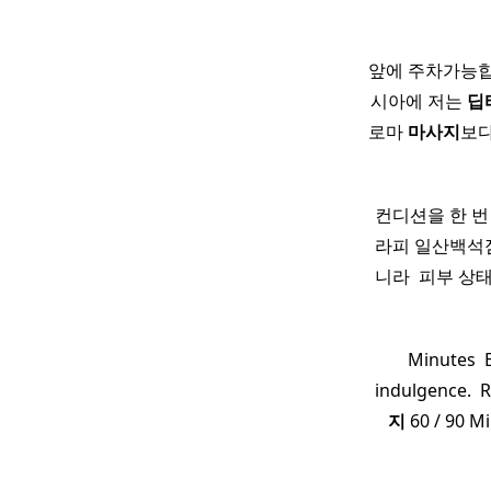
앞에 주차가능합
시아에 저는
딥
로마
마사지
보다
컨디션을 한 번
라피 일산백석점
니라 ​ 피부 
Minutes ​ 
indulgence. ​ 
지
60 / 90 Mi