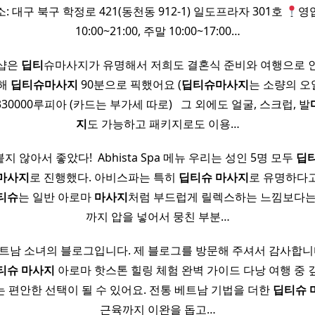
: 대구 북구 학정로 421(동천동 912-1) 일도프라자 301호
영
10:00~21:00, 주말 10:00~17:00…
샵은
딥티
슈마사지가 유명해서 저희도 결혼식 준비와 여행으로 
위해
딥티
슈
마사지
90분으로 픽했어요 (
딥티
슈
마사지
는 소량의 오일
330000루피아 (카드는 부가세 따로) ​ ​ 그 외에도 얼굴, 스크럽, 발
지
도 가능하고 패키지로도 이용…
 않아서 좋았다! ​ Abhista Spa 메뉴 우리는 성인 5명 모두
딥
마사지
로 진행했다. 아비스파는 특히
딥티
슈
마사지
로 유명하다
티
슈
는 일반 아로마
마사지
처럼 부드럽게 릴렉스하는 느낌보다는
까지 압을 넣어서 뭉친 부분…
트남 소녀의 블로그입니다. 제 블로그를 방문해 주셔서 감사합니
티
슈
마사지
아로마 핫스톤 힐링 체험 완벽 가이드 다낭 여행 중 
는 편안한 선택이 될 수 있어요. 전통 베트남 기법을 더한
딥티
슈
근육까지 이완을 돕고…