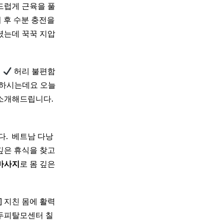
부드럽게 근육을 풀
기 관리 후 수분 충전을
셨는데 꾹꾹 지압
림
허리 불편함
 하시는데요 오늘
개해드립니다. ​
 ​ 베트남 다낭
 깊은 휴식을 찾고
마사지
로 몸 깊은
 지친 몸에 활력
 두피탈모센터 칠