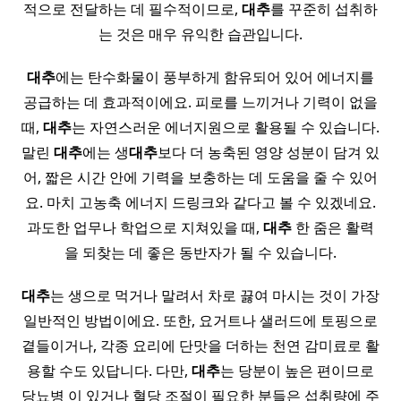
적으로 전달하는 데 필수적이므로,
대추
를 꾸준히 섭취하
는 것은 매우 유익한 습관입니다.
대추
에는 탄수화물이 풍부하게 함유되어 있어 에너지를
공급하는 데 효과적이에요. 피로를 느끼거나 기력이 없을
때,
대추
는 자연스러운 에너지원으로 활용될 수 있습니다.
말린
대추
에는 생
대추
보다 더 농축된 영양 성분이 담겨 있
어, 짧은 시간 안에 기력을 보충하는 데 도움을 줄 수 있어
요. 마치 고농축 에너지 드링크와 같다고 볼 수 있겠네요.
과도한 업무나 학업으로 지쳐있을 때,
대추
한 줌은 활력
을 되찾는 데 좋은 동반자가 될 수 있습니다.
대추
는 생으로 먹거나 말려서 차로 끓여 마시는 것이 가장
일반적인 방법이에요. 또한, 요거트나 샐러드에 토핑으로
곁들이거나, 각종 요리에 단맛을 더하는 천연 감미료로 활
용할 수도 있답니다. 다만,
대추
는 당분이 높은 편이므로
당뇨병 이 있거나 혈당 조절이 필요한 분들은 섭취량에 주