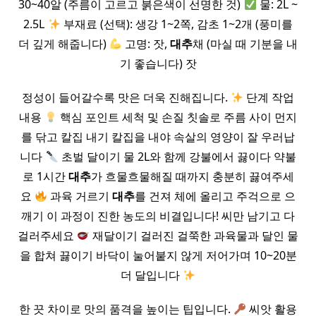
30~40알 (주름이 고르고 붉은색이 선명한 것)
물: 2L ~
2.5L
부재료 (선택): 생강 1~2쪽, 감초 1~2개 (풍미를
더 깊게 해줍니다)
고명: 잣,
대추
채 (마실 때 기분을 내
기 좋습니다) 잣
정성이 들어갈수록 맛은 더욱 진해집니다.
단계 작업
내용
핵심 포인트 세척 및 손질 칫솔로 주름 사이 먼지
를 닦고 칼집 내기 칼집을 내야 속살의 영양이 잘 우러납
니다
초벌 달이기 물 2L와 함께 강불에서 끓이다 약불
로 1시간
대추
가 흐물흐물해질 때까지 충분히 끓여주세
요
과육 거르기
대추
를 건져 체에 올리고 주걱으로 으
깨기 이 과정이 진한 농도의 비결입니다! 씨만 남기고 다
걸러주세요
재달이기 걸러진 걸쭉한 과육물과 달인 물
을 합쳐 끓이기 바닥이 눌어붙지 않게 저어가며 10~20분
더 달입니다
한 끗 차이로 맛의 품격을 높이는 팁입니다.
씨앗 활용