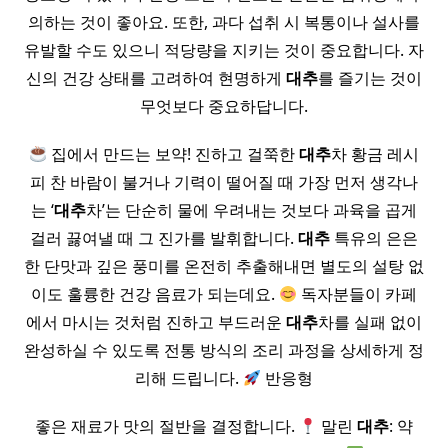
의하는 것이 좋아요. 또한, 과다 섭취 시 복통이나 설사를
유발할 수도 있으니 적당량을 지키는 것이 중요합니다. 자
신의 건강 상태를 고려하여 현명하게
대추
를 즐기는 것이
무엇보다 중요하답니다.
집에서 만드는 보약! 진하고 걸쭉한
대추
차 황금 레시
피 찬 바람이 불거나 기력이 떨어질 때 가장 먼저 생각나
는 ‘
대추
차’는 단순히 물에 우려내는 것보다 과육을 곱게
걸러 끓여낼 때 그 진가를 발휘합니다.
대추
특유의 은은
한 단맛과 깊은 풍미를 온전히 추출해내면 별도의 설탕 없
이도 훌륭한 건강 음료가 되는데요.
독자분들이 카페
에서 마시는 것처럼 진하고 부드러운
대추
차를 실패 없이
완성하실 수 있도록 전통 방식의 조리 과정을 상세하게 정
리해 드립니다.
반응형
좋은 재료가 맛의 절반을 결정합니다.
말린
대추
: 약