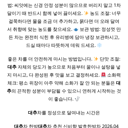
법: 씨앗에는 신경 안정 성분이 많으므로 버리지 말고 1차
달이기 때 반드시 함께 넣어 끓이세요.
농도 조절: 너무
걸쭉하다면 물을 조금 더 추가하고, 묽다면 더 오래 달여
서 취향에 맞는 농도를 찾으세요.
보관 방법: 정성껏 만
든 차는 완전히 식힌 후 유리병에 담아 냉장 보관하시고,
드실 때마다 따뜻하게 데워 드세요.
좋은 차를 더 안전하게 마시는 방법입니다.
단맛 조절:
대추
자체의 당도가 높으므로 처음부터 꿀이나 설탕을 넣
지 마시고, 다 완성된 후 맛을 보고 결정하세요.
소화력
체크: 평소 위장이 아주 약해 소화가 잘 안 되는 분들은
대
추
의 끈적한 성분이 부담될 수 있으니 연하게 시작하는 것
이 좋습니다.
대추
차를 정성으로 달여내는 시간은
​ ​ ​ ​
대추
차 한방
대추
차 추천 신비향 발효한방차 2026.04