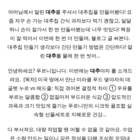
어머님께서 말린
대추
를 주셔서 대추칩을 만들어봤다! 요
즘 자꾸 손 가는 대추칩 간식 과자보다 먹기 괜찮고, 달달
하니 손이 잘가서 한 번 만들어봤는데 너무 맛있다! 짝꿍
이 잘 먹어서 이번에 한 번 더 만들며, 블로그 글 써본다.
대추칩 만들기 생각보다 간단 만들기 방법은 간단하다! 말
린
대추
를 물에 한 번 씻어…
안녕하세요? 푸르니입니다. 이번에는
대추
야자 를 소개드
려요. ​ [목차] 미국 땅에서 만난 미라클 푸드 댗야자의 데
글렛 누르 vs 메드줄: 직접 겪어본 결정적 차이 ① 우유를
부르는 달콤함 ② 껍질마저 부드러운 식감 ③ 압도적인
과육과 크기 맛있게 즐기는 푸르니만의 시크릿 꿀조합 실
속형 선물세트로 지혜로운 건강…
다 부서져요. 대량 작업할 땐 어쩔 수 없을 것 같아요. 수업
은 소량 만드는 일이니 갖은 정성을 다해 조심히 모양내