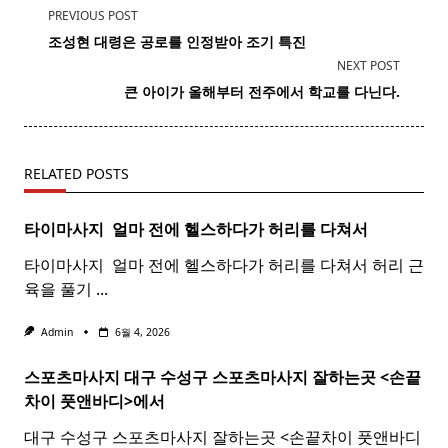
<span
PREVIOUS POST
class="nav-
조성현
대령
은 공로를 인정받아 조기 특진
subtitle
NEXT POST
screen-
큰 아이가 올해부터
전주
에서 학교를 다닌다.
reader-
text">Page</span>
RELATED POSTS
타이마사지 ​ 얼마 전에 헬스하다가 허리를 다쳐서
타이마사지 ​ 얼마 전에 헬스하다가 허리를 다쳐서 허리 근
육을 풀기
...
Admin
6월 4, 2026
스포츠마사지 대구 수성구
스포츠
마사지
잘하는곳 <손끝
차이 풋앤바디>에서
대구 수성구 스포츠마사지 잘하는곳 <손끝차이 풋앤바디