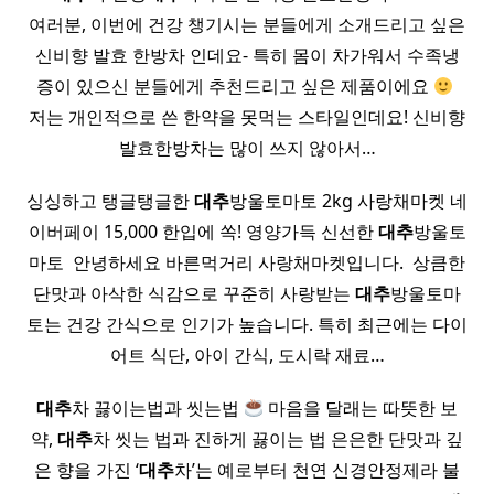
여러분, 이번에 건강 챙기시는 분들에게 소개드리고 싶은
신비향 발효 한방차 인데요- 특히 몸이 차가워서 수족냉
증이 있으신 분들에게 추천드리고 싶은 제품이에요
​
저는 개인적으로 쓴 한약을 못먹는 스타일인데요! 신비향
발효한방차는 많이 쓰지 않아서…
싱싱하고 탱글탱글한
대추
방울토마토 2kg 사랑채마켓 네
이버페이 15,000 한입에 쏙! 영양가득 신선한
대추
방울토
마토 ​ 안녕하세요 바른먹거리 사랑채마켓입니다. ​ 상큼한
단맛과 아삭한 식감으로 꾸준히 사랑받는
대추
방울토마
토는 건강 간식으로 인기가 높습니다. 특히 최근에는 다이
어트 식단, 아이 간식, 도시락 재료…
대추
차 끓이는법과 씻는법
마음을 달래는 따뜻한 보
약,
대추
차 씻는 법과 진하게 끓이는 법 은은한 단맛과 깊
은 향을 가진 ‘
대추
차’는 예로부터 천연 신경안정제라 불