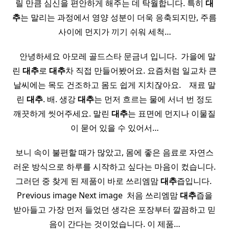
릴 만큼 심신을 편안하게 해주는 데 탁월합니다. 특히
대
추
는 말리는 과정에서 영양 성분이 더욱 응축되지만, 주름
사이에 먼지가 끼기 쉬워 세척…
​ ​ ​ 안녕하세요 아모레 골드스타 문금녀 입니다. ​ 가을에 말
린
대추
로
대추
차 직접 만들어봤어요. 요즘처럼 일교차 큰
날씨에는 목도 건조하고 몸도 쉽게 지치잖아요. ​ ​ ​ 재료 말
린
대추
. 배. 생강
대추
는 먼저 흐르는 물에 서너 번 정도
깨끗하게 씻어주세요. 말린
대추
는 표면에 먼지나 이물질
이 묻어 있을 수 있어서…
보니 속이 불편할 때가 많았고, 몸에 좋은 음료로 자연스
러운 방식으로 하루를 시작하고 싶다는 마음이 컸습니다.
그러던 중 찾게 된 제품이 바로 쓰리엠맘
대추
즙입니다. ​
Previous image Next image ​ 처음 쓰리엠맘
대추
즙을
받아들고 가장 먼저 들었던 생각은 포장부터 깔끔하고 믿
음이 간다는 것이었습니다. 이 제품…