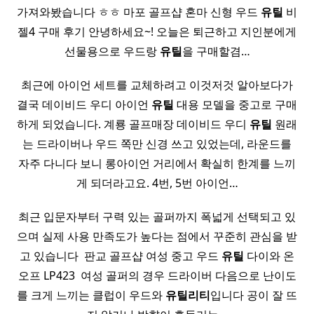
가져와봤습니다 ㅎㅎ 마포 골프샵 혼마 신형 우드
유틸
비
젤4 구매 후기 안녕하세요~! 오늘은 퇴근하고 지인분에게
선물용으로 우드랑
유틸
을 구매할겸…
최근에 아이언 세트를 교체하려고 이것저것 알아보다가
결국 데이비드 우디 아이언
유틸
대용 모델을 중고로 구매
하게 되었습니다. 계룡 골프매장 데이비드 우디
유틸
원래
는 드라이버나 우드 쪽만 신경 쓰고 있었는데, 라운드를
자주 다니다 보니 롱아이언 거리에서 확실히 한계를 느끼
게 되더라고요. 4번, 5번 아이언…
최근 입문자부터 구력 있는 골퍼까지 폭넓게 선택되고 있
으며 실제 사용 만족도가 높다는 점에서 꾸준히 관심을 받
고 있습니다 ​ 판교 골프샵 여성 중고 우드
유틸
다이와 온
오프 LP423 ​ 여성 골퍼의 경우 드라이버 다음으로 난이도
를 크게 느끼는 클럽이 우드와
유틸리티
입니다 공이 잘 뜨