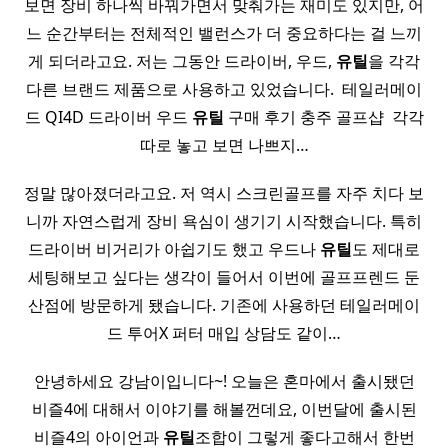
보면 장비 하나씩 바꿔가면서 맞춰가는 재미도 있지만, 어
느 순간부터는 전체적인 밸런스가 더 중요하다는 걸 느끼
게 되더라고요. 저는 그동안 드라이버, 우드,
유틸
을 각각
다른 브랜드 제품으로 사용하고 있었습니다. ​ 테일러메이
드 QI4D 드라이버 우드
유틸
구매 후기 충주 골프샵 ​ 각각
따로 놓고 보면 나쁘지…
정말 많아졌더라고요. 저 역시 스크린골프를 자주 치다 보
니까 자연스럽게 장비 욕심이 생기기 시작했습니다. 특히
드라이버 비거리가 아쉽기도 했고 우드나
유틸
도 제대로
세팅해보고 싶다는 생각이 들어서 이번에 골프프렌드 둔
산점에 방문하게 됐습니다. 기존에 사용하던 테일러메이
드 투어X 퍼터 매입 상담도 같이…
안녕하세요 강남이입니다~! 오늘은 혼마에서 출시됐던
비즐4에 대해서 이야기를 해볼껀데요, 이번달에 출시된
비즐4의 아이언과
유틸
조합이 그렇게 좋다고해서 한번