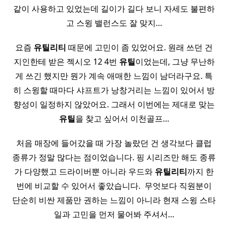
같이 사용하고 있었는데 길이가 길다 보니 자세도 불편하
고 스윙 밸런스도 잘 맞지…
요즘
유틸리티
때문에 고민이 좀 있었어요. 원래 쓰던 건
지인한테 받은 젝시오 12 4번
유틸
이었는데, 그냥 무난하
게 쓰긴 했지만 뭔가 계속 애매한 느낌이 남더라구요. 특
히 스윙할 때마다 샤프트가 낭창거리는 느낌이 있어서 방
향성이 일정하지 않았어요. 그래서 이번에는 제대로 맞는
유틸
을 찾고 싶어서 이천골프…
처음 매장에 들어갔을 때 가장 놀랐던 건 생각보다 클럽
종류가 정말 많다는 점이었습니다. 핑 시리즈만 해도 종류
가 다양했고 드라이버뿐 아니라 우드와
유틸리티
까지 한
번에 비교할 수 있어서 좋았습니다. ​ 무엇보다 직원분이
단순히 비싼 제품만 권하는 느낌이 아니라 현재 스윙 스타
일과 고민을 먼저 물어봐 주셔서…