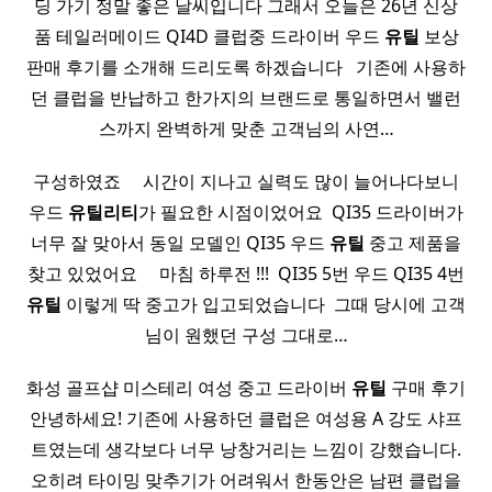
딩 가기 정말 좋은 날씨입니다 그래서 오늘은 26년 신상
품 테일러메이드 QI4D 클럽중 드라이버 우드
유틸
보상
판매 후기를 소개해 드리도록 하겠습니다 ​ ​ 기존에 사용하
던 클럽을 반납하고 한가지의 브랜드로 통일하면서 밸런
스까지 완벽하게 맞춘 고객님의 사연…
구성하였죠 ​ ​ ​ ​ 시간이 지나고 실력도 많이 늘어나다보니
우드
유틸리티
가 필요한 시점이었어요 ​ QI35 드라이버가
너무 잘 맞아서 동일 모델인 QI35 우드
유틸
중고 제품을
찾고 있었어요 ​ ​ ​ ​ 마침 하루전 !!! ​ QI35 5번 우드 QI35 4번
유틸
이렇게 딱 중고가 입고되었습니다 ​ 그때 당시에 고객
님이 원했던 구성 그대로…
화성 골프샵 미스테리 여성 중고 드라이버
유틸
구매 후기
안녕하세요! 기존에 사용하던 클럽은 여성용 A 강도 샤프
트였는데 생각보다 너무 낭창거리는 느낌이 강했습니다.
오히려 타이밍 맞추기가 어려워서 한동안은 남편 클럽을