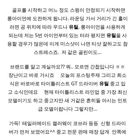
​ ​ 골프를 시작하고 어느 정도 스윙이 안정되기 시작하면
롱아이언에 도전하게 됩니다. 라운딩 가서 거리가 긴 홀이
라면 공 위치에 따라 우드나
유틸
, 롱아이언을 사용하게
되는데 저는 5번 아이언부터 있는 터라 평지면
유틸
을 사
용할 경우가 많은데 이게 미스샷이 나면 티샷 잘하고도 참
스트레스죠. ​ 저 같은 골린이도…
브랜드를 알고 계실까요?? 뭐.. 모르면 간첩입니다 ㅎㅎ
장난이고 바로 가시죠 ​ ​ ​ ​ 오늘의 포스팅주제 그리고 희소
식은 바로바로 타이틀리스트 GT 드라이버
유틸
중고​ 입
고 소식인데요 ​ ​ ​ ​ 현재 타이틀리스트 라인업 중 가장 최신
모델이기도 하고 중고지만 새 거같은 흔히들 아시는 민트
급 모델이랍니다 그렇지만…
가득! ​ 테일러메이드 캘러웨이 코브라 등등 ​ 신형 드라이
버가 먼저 보였어요^^ 중고 전문 판매 매장 답게 ​ 안쪽에