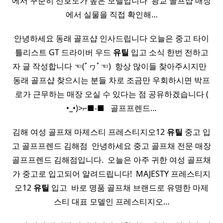
에서 꾸준히 선호도가 높은 모델입니다 ​ 광교 골프샵 매장
에서 실물을 직접 확인해…
안녕하세요 동래 골프샵 인사드립니다 오늘은 중고 타이
틀리스트 GT 드라이버 우드
유틸
입고 소식 한번 전하고
자 글 작성합니다 ☜(ﾟヮﾟ☜) ​ 항상 많이들 찾아주시지만 ​ ​
동래 골프샵 찾으시는 분들 차로 조금만 우회하시면 박프
로가 근무하는 매장 오실 수 있다는 점 공유하겠습니다 (
•_•)>⌐■-■ ​ ​ 골프프렌드…
김해 여성 골프채 마제스티 프레스티지오12
유틸
중고 입
고 골프프렌드 김해점 ​ 안녕하세요 중고 골프채 전문 매장
골프프렌드 김해점입니다. ​ 오늘은 아주 귀한 여성 골프채
가 중고로 입고되어 알려드립니다! ​ MAJESTY 프레스티지
오12
유틸
입고 ​ 바로 명품 골프채 브랜드로 유명한 마제
스티 대표 모델인 프레스티지오…