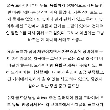
요즘 드라이버부터 우드,
유틸
까지 전체적으로 세팅을 한
번 바꿔야겠다는 생각이 계속 들었다. ​ 기존 장비로도 크
게 문제는 없었지만 샷마다 결과 편차가 있고, 특히 티샷
이후 세컨 구간에서 흐름이 끊기는 느낌이 있어서 전체적
인 밸런스를 다시 맞춰보고 싶었다. 그래서 이번에는 그냥
바꾸는 게 아니라 제대로 스윙…
요즘 골프가 점점 재밌어지면서 자연스럽게 장비에도 눈
이 가더라고요. 처음에는 그냥 지금 쓰는 걸로 조금 더 버
텨볼까 했는데, 드라이버랑
유틸
은 계속 아쉬웠어요. ​ 특
히 드라이버는 티샷할 때마다 뭔가 확신이 조금 부족했고,
긴 거리에서 편하게 칠 수 있는 채도 하나 있으면 좋겠다
싶어서 익산 주변 중고 골프샵…
수지 골프샵 남성 driver 추천 캘러웨이 퀀텀 드라이버 우
드
유틸
​ 안녕하세요~ ​ 각 브랜드에서 신제품의 골프채가