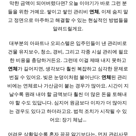
막한 금액이 되어버렸다면? 오늘 이야기가 바로 그런 분
들을 위한 거예요. 쌓이고 쌓인 관리비
연체
, 이제 숨지 말
고 정면으로 마주하고 해결할 수 있는 현실적인 방법들을
알려드릴게요.
대부분의 아파트나 오피스텔은 입주민들이 낸 관리비로
건물 유지보수, 청소, 경비, 그리고 각종 시설 관리에 필요
한 비용을 충당하거든요. 그런데 이걸 제때 내지 못하고
연체
가 길어지면, 생각보다 훨씬 복잡하고 심각한 문제로
번질 수 있어요. 빚은 눈덩이처럼 불어난다:
연체
된 관리
비에는 연체료나 가산금이 붙는 경우가 많아요. 시간이 지
날수록 원래 내야 할 금액보다 훨씬 더 많은 돈을 토해내
야 할 수도 있답니다. 심지어 원금보다 이자가 더 많아지
는 경우도 있다고 하더라고요. 법적 조치가 시작될 수 있
어요: 장기 체납…
어려운 상황일수록 혼자 끙끙 앓기보다는, 먼저 관리사무