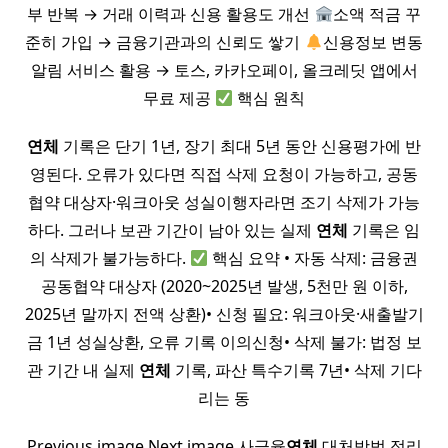
부 반복 → 거래 이력과 신용 활용도 개선
소액 적금 꾸
준히 가입 → 금융기관과의 신뢰도 쌓기
신용정보 변동
알림 서비스 활용 → 토스, 카카오페이, 올크레딧 앱에서
무료 제공
핵심 원칙
연체
기록은 단기 1년, 장기 최대 5년 동안 신용평가에 반
영된다. 오류가 있다면 직접 삭제 요청이 가능하고, 공동
협약 대상자·워크아웃 성실이행자라면 조기 삭제가 가능
하다. 그러나 보관 기간이 남아 있는 실제
연체
기록은 임
의 삭제가 불가능하다.
핵심 요약 • 자동 삭제: 금융권
공동협약 대상자 (2020~2025년 발생, 5천만 원 이하,
2025년 말까지 전액 상환)• 신청 필요: 워크아웃·새출발기
금 1년 성실상환, 오류 기록 이의신청• 삭제 불가: 법정 보
관 기간 내 실제
연체
기록, 파산 특수기록 7년• 삭제 기다
리는 동
Previous image Next image 사금융
연체
대처방법 정리