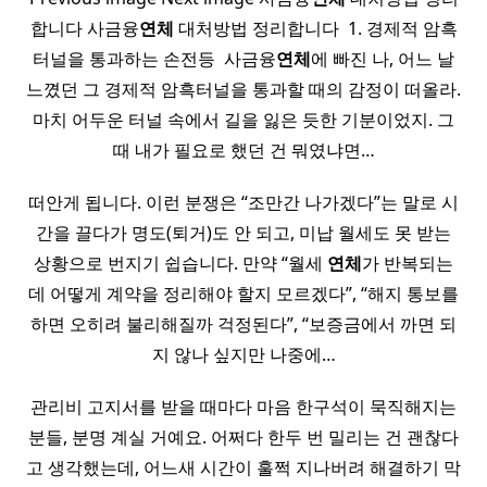
합니다 사금융
연체
대처방법 정리합니다 ​ 1. 경제적 암흑
터널을 통과하는 손전등 ​ 사금융
연체
에 빠진 나, 어느 날
느꼈던 그 경제적 암흑터널을 통과할 때의 감정이 떠올라.
마치 어두운 터널 속에서 길을 잃은 듯한 기분이었지. 그
때 내가 필요로 했던 건 뭐였냐면…
떠안게 됩니다. 이런 분쟁은 “조만간 나가겠다”는 말로 시
간을 끌다가 명도(퇴거)도 안 되고, 미납 월세도 못 받는
상황으로 번지기 쉽습니다. 만약 “월세
연체
가 반복되는
데 어떻게 계약을 정리해야 할지 모르겠다”, “해지 통보를
하면 오히려 불리해질까 걱정된다”, “보증금에서 까면 되
지 않나 싶지만 나중에…
관리비 고지서를 받을 때마다 마음 한구석이 묵직해지는
분들, 분명 계실 거예요. 어쩌다 한두 번 밀리는 건 괜찮다
고 생각했는데, 어느새 시간이 훌쩍 지나버려 해결하기 막