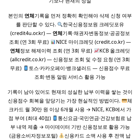
기보다 현재의 성실
본인의
연체
기록을 먼저 정확히 확인해야 삭제 신청 여부
를 판단할 수 있다.
한국신용정보원 크레딧포유
(credit4u.or.kr) —
연체
기록·채권자변동정보·공공정보
조회 (연 3회 무료)
NICE 마이크레딧 (credit.co.kr) —
연체
정보 해제이력 조회 (연 3회 무료)
KCB 올크레딧
(allcredit.co.kr) — 신용정보 조회 및 수정 요청 (연 3회
무료)
토스·카카오페이·뱅크샐러드 — 신용점수 무료
조회·변동 알림 서비스 활용 가능
기록이 남아 있어도 현재의 성실한 납부 이력을 쌓는 것이
신용점수 회복을 앞당기는 가장 현실적인 방법이다.
체
크카드 월 30만 원 이상 6개월 사용 → NICE, KCB에서 가
점 부여 (최대 40점)
통신요금·국민연금·건강보험료 납
부 내역 제출 → 마이데이터 기반 신용정보로 활용 가능
(금융소비자정보포털)
신용카드 소액 사용 후 전액 납